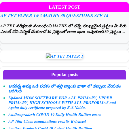
LATEST POST
AP TET PAPER 1&2 MATHS 30 QUESTIONS STE 14
AP TET పరీక్షలుకు సంబంధించి MATHS లో వచ్చే ముఖ్యమైన ప్రశ్నలు.మీ పేరు
ఎంటర్ చేసి సబ్మిట్ చేయగానే 30 ప్రశ్నలతో exam open అవుతుంది.30 ప్రశ్నలు ...
Popular posts
జగనన్న అమ్మ ఒడి పథకం లో తల్లి బ్యాంకు ఖాతా లో డబ్బులు వేయడం
జరిగింది
Updated MDM SOFTWARE FOR ALL PRIMARY, UPPER
PRIMARY, HIGH SCHOOLS WITH ALL PROFORMAS and
Ayaha duty certificate prepared by K.S.Naidu.
Andhrapradesh COVID 19 Daily Health Buliten cases
AP 10th Class examinations results Released
Andhra Pradesh Covid 19 Latest Health Bulliten