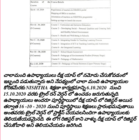
చాలామంది ఉపాధ్యాయులు దీక్ష యాప్ లో నమోదు చేసుకోవడంలో
ఇబ్బంది పడుతున్నారు అని నేపథ్యంలో చాలా మంది ఉపాధ్యాయుల
కోరికమేరకు NISHTHA శిక్షణా కార్యక్రమాన్ని 6.10.2020 నుంచి
15.10.2020 వరకు ట్రైల్ రన్ వెర్షన్ లో ఉంచడం జరుగుతున్నది.
ఉపాధ్యాయులు అందరూ పూర్తిస్థాయిలో దీక్ష యాప్ లో రిజిస్టర్ అయిన
తర్వాత 16 -10 - 2020 నుంచి పూర్తిస్థాయి శిక్షణలు ప్రారంభమవుతాయి.
అంతవరకు ట్రైల్ వెర్షన్ లో ప్రాక్టీస్ చేయవలసిందిగా ఉపాధ్యాయులకు
తెలియజేయడమైనది. ఈ లోగ రిజిస్టర్ కాని వాళ్ళు దీక్ష యాప్ లో రిజిస్టర్
చేసుకోవాలి అని తెలియచేయడం జరిగింది.