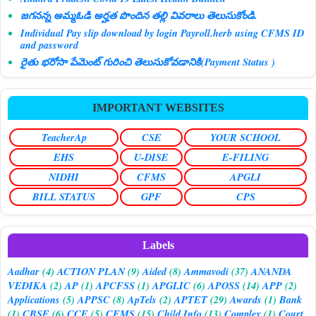
జగనన్న అమ్మఓడి అర్హత పొందిన తల్లి వివరాలు తెలుసుకోండి.
Individual Pay slip download by login Payroll.herb using CFMS ID
and password
రైతు భరోసా పేమెంట్ గురించి తెలుసుకోవడానికి(Payment Status )
IMPORTANT WEBSITES
TeacherAp
CSE
YOUR SCHOOL
EHS
U-DISE
E-FILING
NIDHI
CFMS
APGLI
BILL STATUS
GPF
CPS
Labels
Aadhar
(4)
ACTION PLAN
(9)
Aided
(8)
Ammavodi
(37)
ANANDA
VEDIKA
(2)
AP
(1)
APCFSS
(1)
APGLIC
(6)
APOSS
(14)
APP
(2)
Applications
(5)
APPSC
(8)
ApTels
(2)
APTET
(29)
Awards
(1)
Bank
(1)
CBSE
(6)
CCE
(5)
CFMS
(15)
Child Info
(13)
Complex
(1)
Court