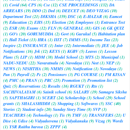
(1)
Covid
(64)
CPS
(6)
Cse
(12)
CSE PROCEEDINGS
(132)
DA
ARREARS
(19)
DDO
(2)
Ded
(6)
DEECET
(6)
DEO VIZAG
(10)
Department Test
(21)
DIKSHA
(159)
DSC
(4)
E-HAZAR
(6)
Eamcet
(9)
Education
(2)
EHS
(15)
Election
(24)
Employees
(1)
Entrance Test
(2)
ESR
(10)
Exams
(12)
FLN
(9)
GENERAL
(81)
GIS
(4)
GK QUIZ
(1)
GO's
(20)
GORUMUDDA
(2)
Govt
(6)
Gurukul
(5)
Habitation plan
(1)
Hall Ticket
(13)
HRA
(1)
IIIT
(7)
IMMS
(51)
Income Tax
(23)
Inspire
(2)
INSURANCE
(1)
Inter
(12)
Intermediate
(5)
JEE
(4)
Job
Notifications
(16)
Jvk
(12)
KEYS
(1)
KGBV
(5)
Leaves
(1)
Lesson
Plans
(5)
LIP
(1)
MDM
(38)
Model School
(2)
MTS
(2)
Municipal
(1)
NADU-NEDU
(22)
Navaratnalu
(4)
Navodaya
(11)
Neet
(1)
NEP
(1)
NEWS
(1)
NISHTHA
(38)
NMMS
(10)
Notification
(1)
Novodaya
(1)
Pan
(3)
Payroll
(2)
Pc
(2)
Pensioners
(3)
PG COURSE
(1)
PM KISAN
(4)
PMC
(4)
PRAN
(1)
PRC
(25)
Promotion
(3)
Promotion list
(2)
Quiz
(5)
Reservations
(2)
Results
(16)
RGUKT
(1)
Rte
(1)
SACHIVALAYAM
(6)
Sainik school
(6)
SALARY
(19)
Samagra Siksha
(5)
SAPTHAGIRI
(1)
SCERT
(24)
Scholarship
(3)
School
(29)
School
grants
(1)
SHALASHIDDI
(2)
Shopping
(1)
Softwares
(5)
SSC
(40)
Stories
(2)
Student info
(20)
Sunday Story Time
(8)
SVP
(3)
TEACHERS
(4)
Technology
(1)
Tis
(9)
TMF
(1)
TRANSFERS
(21)
U
Dise
(4)
Udise
(4)
Vidyadeevena
(1)
Vidyakanuka
(9)
Vizag
(9)
Words
(1)
YSR Raithu barosa
(2)
ZPPF
(4)