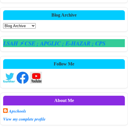
Blog Archive
SAH ⚡ CSE
; APGLIC
; E-HAZAR
; CPS
Follow Me
About Me
Apschools
View my complete profile