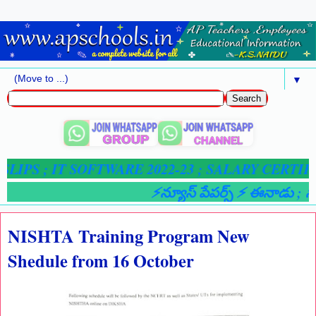
▼
IPS ;
IT SOFTWARE 2022-23 ; SALARY CERTIFIC
⚡న్యూస్ పేపర్స్ ⚡ ఈనాడు
; సాక్ష
NISHTA Training Program New
Shedule from 16 October