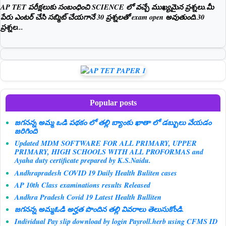
AP TET పరీక్షలుకు సంబంధించి SCIENCE లో వచ్చే ముఖ్యమైన ప్రశ్నలు.మీ
పేరు ఎంటర్ చేసి సబ్మిట్ చేయగానే 30 ప్రశ్నలతో exam open అవుతుంది.30
ప్రశ్నల...
Popular posts
జగనన్న అమ్మ ఒడి పథకం లో తల్లి బ్యాంకు ఖాతా లో డబ్బులు వేయడం
జరిగింది
Updated MDM SOFTWARE FOR ALL PRIMARY, UPPER
PRIMARY, HIGH SCHOOLS WITH ALL PROFORMAS and
Ayaha duty certificate prepared by K.S.Naidu.
Andhrapradesh COVID 19 Daily Health Buliten cases
AP 10th Class examinations results Released
Andhra Pradesh Covid 19 Latest Health Bulliten
జగనన్న అమ్మఓడి అర్హత పొందిన తల్లి వివరాలు తెలుసుకోండి.
Individual Pay slip download by login Payroll.herb using CFMS ID