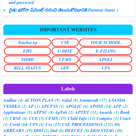
and password
రైతు భరోసా పేమెంట్ గురించి తెలుసుకోవడానికి(Payment Status )
IMPORTANT WEBSITES
TeacherAp
CSE
YOUR SCHOOL
EHS
U-DISE
E-FILING
NIDHI
CFMS
APGLI
BILL STATUS
GPF
CPS
Labels
Aadhar
(4)
ACTION PLAN
(9)
Aided
(8)
Ammavodi
(37)
ANANDA
VEDIKA
(2)
AP
(1)
APCFSS
(1)
APGLIC
(6)
APOSS
(14)
APP
(2)
Applications
(5)
APPSC
(8)
ApTels
(2)
APTET
(31)
Awards
(1)
Bank
(1)
CBSE
(6)
CCE
(5)
CFMS
(15)
Child Info
(13)
Complex
(1)
Court
(1)
Covid
(64)
CPS
(6)
Cse
(12)
CSE PROCEEDINGS
(132)
DA
ARREARS
(19)
DDO
(2)
Ded
(6)
DEECET
(6)
DEO VIZAG
(10)