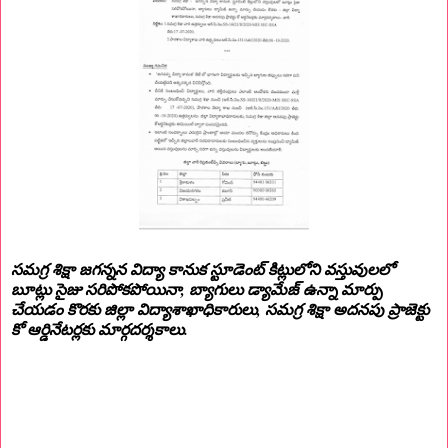
సమగ్ర శిక్షా జగన్నన విద్యా కానుక స్టూడెంట్ కిట్లులోని వస్తువులలో
బూట్లు సైజు సరిపోకపోయినా, బ్యాగులు డ్యామేజ్ ఉన్నా మార్పు
చేయడం కొరకు జిల్లా విద్యాశాఖాధికారులు, సమగ్ర శిక్షా అదనపు ప్రాజెక్టు
కో ఆర్డినేటర్లకు మార్గదర్శకాలు.