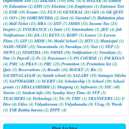
Department Test
(21)
DIKSHA
(159)
DSC
(4)
E-HAZAR
(6)
Eamcet
(9)
Education
(2)
EHS
(15)
Election
(24)
Employees
(1)
Entrance Test
(2)
ESR
(10)
Exams
(12)
FLN
(9)
GENERAL
(81)
GIS
(4)
GK QUIZ
(1)
GO's
(20)
GORUMUDDA
(2)
Govt
(6)
Gurukul
(5)
Habitation plan
(1)
Hall Ticket
(13)
HRA
(1)
IIIT
(7)
IMMS
(51)
Income Tax
(23)
Inspire
(2)
INSURANCE
(1)
Inter
(12)
Intermediate
(5)
JEE
(4)
Job
Notifications
(16)
Jvk
(12)
KEYS
(1)
KGBV
(5)
Leaves
(1)
Lesson
Plans
(5)
LIP
(1)
MDM
(38)
Model School
(2)
MTS
(2)
Municipal
(1)
NADU-NEDU
(22)
Navaratnalu
(4)
Navodaya
(11)
Neet
(1)
NEP
(1)
NEWS
(1)
NISHTHA
(38)
NMMS
(10)
Notification
(1)
Novodaya
(1)
Pan
(3)
Payroll
(2)
Pc
(2)
Pensioners
(3)
PG COURSE
(1)
PM KISAN
(4)
PMC
(4)
PRAN
(1)
PRC
(25)
Promotion
(3)
Promotion list
(2)
Quiz
(5)
Reservations
(2)
Results
(16)
RGUKT
(1)
Rte
(1)
SACHIVALAYAM
(6)
Sainik school
(6)
SALARY
(19)
Samagra Siksha
(5)
SAPTHAGIRI
(1)
SCERT
(24)
Scholarship
(3)
School
(29)
School
grants
(1)
SHALASHIDDI
(2)
Shopping
(1)
Softwares
(5)
SSC
(40)
Stories
(2)
Student info
(20)
Sunday Story Time
(8)
SVP
(3)
TEACHERS
(4)
Technology
(1)
Tis
(9)
TMF
(1)
TRANSFERS
(21)
U
Dise
(4)
Udise
(4)
Vidyadeevena
(1)
Vidyakanuka
(9)
Vizag
(9)
Words
(1)
YSR Raithu barosa
(2)
ZPPF
(4)
Blog Archive