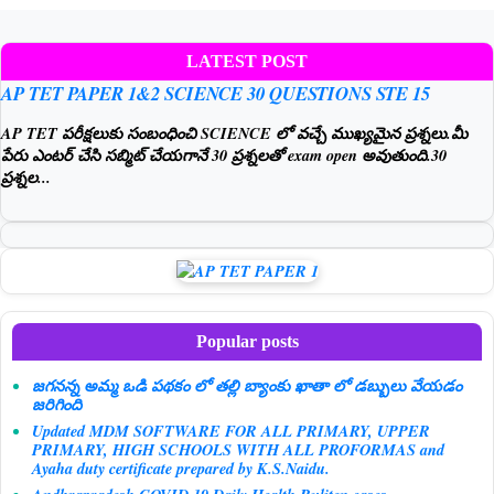
LATEST POST
AP TET PAPER 1&2 SCIENCE 30 QUESTIONS STE 15
AP TET పరీక్షలుకు సంబంధించి SCIENCE లో వచ్చే ముఖ్యమైన ప్రశ్నలు.మీ
పేరు ఎంటర్ చేసి సబ్మిట్ చేయగానే 30 ప్రశ్నలతో exam open అవుతుంది.30
ప్రశ్నల...
Popular posts
జగనన్న అమ్మ ఒడి పథకం లో తల్లి బ్యాంకు ఖాతా లో డబ్బులు వేయడం
జరిగింది
Updated MDM SOFTWARE FOR ALL PRIMARY, UPPER
PRIMARY, HIGH SCHOOLS WITH ALL PROFORMAS and
Ayaha duty certificate prepared by K.S.Naidu.