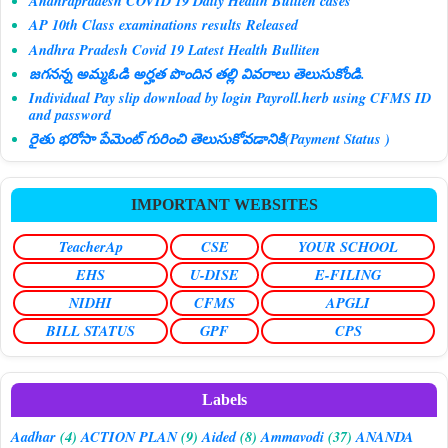
Andhrapradesh COVID 19 Daily Health Buliten cases
AP 10th Class examinations results Released
Andhra Pradesh Covid 19 Latest Health Bulliten
జగనన్న అమ్మఓడి అర్హత పొందిన తల్లి వివరాలు తెలుసుకోండి.
Individual Pay slip download by login Payroll.herb using CFMS ID
and password
రైతు భరోసా పేమెంట్ గురించి తెలుసుకోవడానికి(Payment Status )
IMPORTANT WEBSITES
TeacherAp
CSE
YOUR SCHOOL
EHS
U-DISE
E-FILING
NIDHI
CFMS
APGLI
BILL STATUS
GPF
CPS
Labels
Aadhar
(4)
ACTION PLAN
(9)
Aided
(8)
Ammavodi
(37)
ANANDA