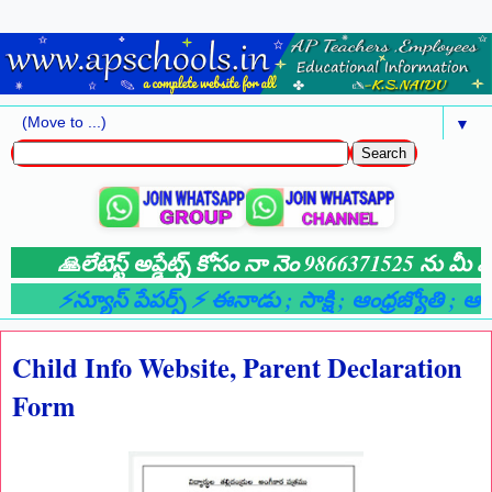
▼
🙏లేటెస్ట్ అప్డేట్స్ కోసం నా నెం 9866371525 ను మీ వాట
⚡న్యూస్ పేపర్స్ ⚡ ఈనాడు
; సాక్షి
; ఆంధ్రజ్యోతి
; ఆంధ్
Child Info Website, Parent Declaration
Form