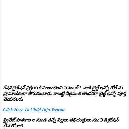
రేషనలైజేషన్ ప్రక్రియ కి సంబంధించి నవంబర్ 2 నాటి చైల్డ్ ఇన్ఫో రోల్ ను
ప్రామాణికంగా తీసుకుంటారు. కాబట్టి వీలైనంత తొందరగా చైల్డ్ ఇన్ఫో పూర్తి
చేయగలరు.
Click Here To Child Info Website
ప్రైవేట్ పాఠశాల ల నుండి వచ్చే పిల్లలు తల్లిదండ్రులు నుంచి డిక్లరేషన్
తీసుకోవాలి.