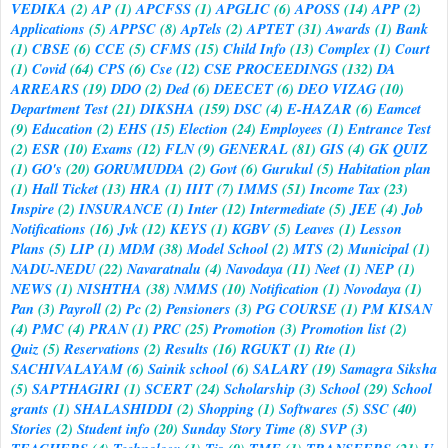
VEDIKA
(2)
AP
(1)
APCFSS
(1)
APGLIC
(6)
APOSS
(14)
APP
(2)
Applications
(5)
APPSC
(8)
ApTels
(2)
APTET
(31)
Awards
(1)
Bank
(1)
CBSE
(6)
CCE
(5)
CFMS
(15)
Child Info
(13)
Complex
(1)
Court
(1)
Covid
(64)
CPS
(6)
Cse
(12)
CSE PROCEEDINGS
(132)
DA
ARREARS
(19)
DDO
(2)
Ded
(6)
DEECET
(6)
DEO VIZAG
(10)
Department Test
(21)
DIKSHA
(159)
DSC
(4)
E-HAZAR
(6)
Eamcet
(9)
Education
(2)
EHS
(15)
Election
(24)
Employees
(1)
Entrance Test
(2)
ESR
(10)
Exams
(12)
FLN
(9)
GENERAL
(81)
GIS
(4)
GK QUIZ
(1)
GO's
(20)
GORUMUDDA
(2)
Govt
(6)
Gurukul
(5)
Habitation plan
(1)
Hall Ticket
(13)
HRA
(1)
IIIT
(7)
IMMS
(51)
Income Tax
(23)
Inspire
(2)
INSURANCE
(1)
Inter
(12)
Intermediate
(5)
JEE
(4)
Job
Notifications
(16)
Jvk
(12)
KEYS
(1)
KGBV
(5)
Leaves
(1)
Lesson
Plans
(5)
LIP
(1)
MDM
(38)
Model School
(2)
MTS
(2)
Municipal
(1)
NADU-NEDU
(22)
Navaratnalu
(4)
Navodaya
(11)
Neet
(1)
NEP
(1)
NEWS
(1)
NISHTHA
(38)
NMMS
(10)
Notification
(1)
Novodaya
(1)
Pan
(3)
Payroll
(2)
Pc
(2)
Pensioners
(3)
PG COURSE
(1)
PM KISAN
(4)
PMC
(4)
PRAN
(1)
PRC
(25)
Promotion
(3)
Promotion list
(2)
Quiz
(5)
Reservations
(2)
Results
(16)
RGUKT
(1)
Rte
(1)
SACHIVALAYAM
(6)
Sainik school
(6)
SALARY
(19)
Samagra Siksha
(5)
SAPTHAGIRI
(1)
SCERT
(24)
Scholarship
(3)
School
(29)
School
grants
(1)
SHALASHIDDI
(2)
Shopping
(1)
Softwares
(5)
SSC
(40)
Stories
(2)
Student info
(20)
Sunday Story Time
(8)
SVP
(3)