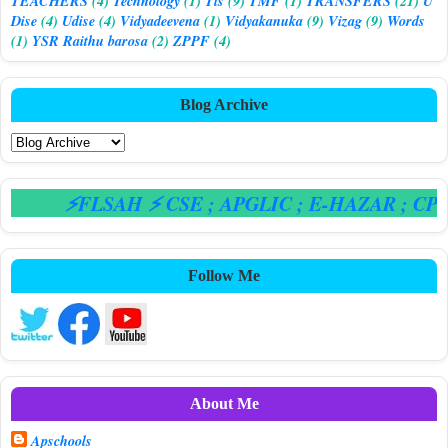
TEACHERS
(4)
Technology
(1)
Tis
(9)
TMF
(1)
TRANSFERS
(21)
U
Dise
(4)
Udise
(4)
Vidyadeevena
(1)
Vidyakanuka
(9)
Vizag
(9)
Words
(1)
YSR Raithu barosa
(2)
ZPPF
(4)
Blog Archive
⚡FLSAH ⚡ CSE
; APGLIC
; E-HAZAR
; CPS
Follow Me
About Me
Apschools