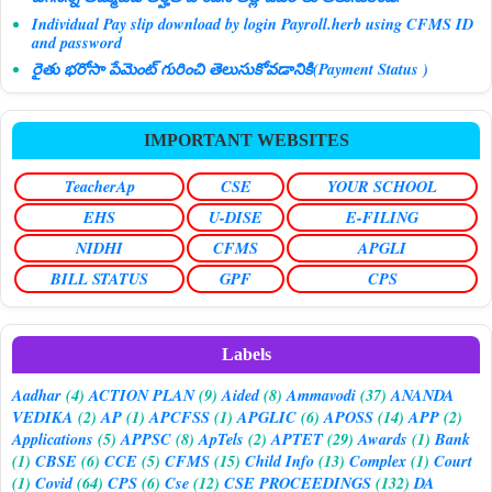
Individual Pay slip download by login Payroll.herb using CFMS ID
and password
రైతు భరోసా పేమెంట్ గురించి తెలుసుకోవడానికి(Payment Status )
IMPORTANT WEBSITES
TeacherAp
CSE
YOUR SCHOOL
EHS
U-DISE
E-FILING
NIDHI
CFMS
APGLI
BILL STATUS
GPF
CPS
Labels
Aadhar
(4)
ACTION PLAN
(9)
Aided
(8)
Ammavodi
(37)
ANANDA
VEDIKA
(2)
AP
(1)
APCFSS
(1)
APGLIC
(6)
APOSS
(14)
APP
(2)
Applications
(5)
APPSC
(8)
ApTels
(2)
APTET
(29)
Awards
(1)
Bank
(1)
CBSE
(6)
CCE
(5)
CFMS
(15)
Child Info
(13)
Complex
(1)
Court
(1)
Covid
(64)
CPS
(6)
Cse
(12)
CSE PROCEEDINGS
(132)
DA