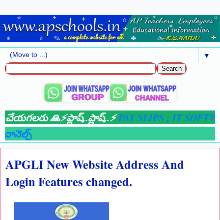
▼
 చేయగలరు 🙏⚡ప్లాష్..ప్లాష్..⚡
PAY SLIPS ;
IT SOFTWARE
ానెల్స్
APGLI New Website Address And
Login Features changed.