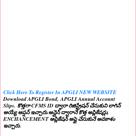
Click Here To Register In APGLI NEW WEBSITE
Download APGLI Bond,
APGLI Annual Account
Slips
.
కొత్తగా CFMS ID ద్వారా రిజిస్ట్రేషన్ చేసుకుని లాగిన్
అయ్యే ఆప్షన్ ఇచ్చారు.ఆన్లైన్ ద్వారానే కొత్త అప్లికేషన్లు,
ENCHANCEMENT అప్లికేషన్ అప్లై చేసుకునే అవకాశం
ఇచ్చారు.