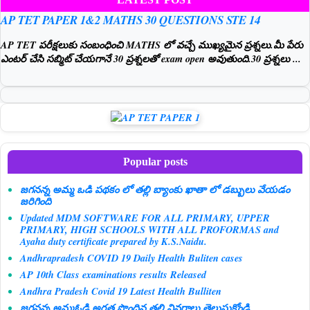
AP TET PAPER 1&2 MATHS 30 QUESTIONS STE 14
AP TET పరీక్షలుకు సంబంధించి MATHS లో వచ్చే ముఖ్యమైన ప్రశ్నలు.మీ పేరు
ఎంటర్ చేసి సబ్మిట్ చేయగానే 30 ప్రశ్నలతో exam open అవుతుంది.30 ప్రశ్నలు ...
Popular posts
జగనన్న అమ్మ ఒడి పథకం లో తల్లి బ్యాంకు ఖాతా లో డబ్బులు వేయడం
జరిగింది
Updated MDM SOFTWARE FOR ALL PRIMARY, UPPER
PRIMARY, HIGH SCHOOLS WITH ALL PROFORMAS and
Ayaha duty certificate prepared by K.S.Naidu.
Andhrapradesh COVID 19 Daily Health Buliten cases
AP 10th Class examinations results Released
Andhra Pradesh Covid 19 Latest Health Bulliten
జగనన్న అమ్మఓడి అర్హత పొందిన తల్లి వివరాలు తెలుసుకోండి.