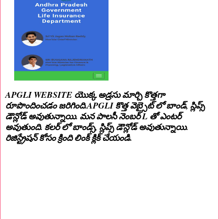
APGLI WEBSITE యొక్క అడ్రసు మార్చి కొత్తగా
రూపొందించడం జరిగింది.
APGLI కొత్త వెబ్సైట్ లో బాండ్, స్లిప్స్
డౌన్లోడ్ అవుతున్నాయి. మన పాలసీ నెంబర్ L తో ఎంటర్
అవుతుంది. కలర్ లో బాండ్స్, స్లిప్స్ డౌన్లోడ్ అవుతున్నాయి.
రిజిస్ట్రేషన్ కోసం క్రింది లింక్ క్లిక్ చేయండి.