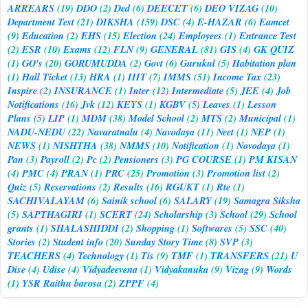
ARREARS
(19)
DDO
(2)
Ded
(6)
DEECET
(6)
DEO VIZAG
(10)
Department Test
(21)
DIKSHA
(159)
DSC
(4)
E-HAZAR
(6)
Eamcet
(9)
Education
(2)
EHS
(15)
Election
(24)
Employees
(1)
Entrance Test
(2)
ESR
(10)
Exams
(12)
FLN
(9)
GENERAL
(81)
GIS
(4)
GK QUIZ
(1)
GO's
(20)
GORUMUDDA
(2)
Govt
(6)
Gurukul
(5)
Habitation plan
(1)
Hall Ticket
(13)
HRA
(1)
IIIT
(7)
IMMS
(51)
Income Tax
(23)
Inspire
(2)
INSURANCE
(1)
Inter
(12)
Intermediate
(5)
JEE
(4)
Job
Notifications
(16)
Jvk
(12)
KEYS
(1)
KGBV
(5)
Leaves
(1)
Lesson
Plans
(5)
LIP
(1)
MDM
(38)
Model School
(2)
MTS
(2)
Municipal
(1)
NADU-NEDU
(22)
Navaratnalu
(4)
Navodaya
(11)
Neet
(1)
NEP
(1)
NEWS
(1)
NISHTHA
(38)
NMMS
(10)
Notification
(1)
Novodaya
(1)
Pan
(3)
Payroll
(2)
Pc
(2)
Pensioners
(3)
PG COURSE
(1)
PM KISAN
(4)
PMC
(4)
PRAN
(1)
PRC
(25)
Promotion
(3)
Promotion list
(2)
Quiz
(5)
Reservations
(2)
Results
(16)
RGUKT
(1)
Rte
(1)
SACHIVALAYAM
(6)
Sainik school
(6)
SALARY
(19)
Samagra Siksha
(5)
SAPTHAGIRI
(1)
SCERT
(24)
Scholarship
(3)
School
(29)
School
grants
(1)
SHALASHIDDI
(2)
Shopping
(1)
Softwares
(5)
SSC
(40)
Stories
(2)
Student info
(20)
Sunday Story Time
(8)
SVP
(3)
TEACHERS
(4)
Technology
(1)
Tis
(9)
TMF
(1)
TRANSFERS
(21)
U
Dise
(4)
Udise
(4)
Vidyadeevena
(1)
Vidyakanuka
(9)
Vizag
(9)
Words
(1)
YSR Raithu barosa
(2)
ZPPF
(4)