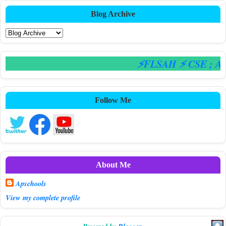
Blog Archive
⚡FLSAH ⚡ CSE
; AP
Follow Me
About Me
Apschools
View my complete profile