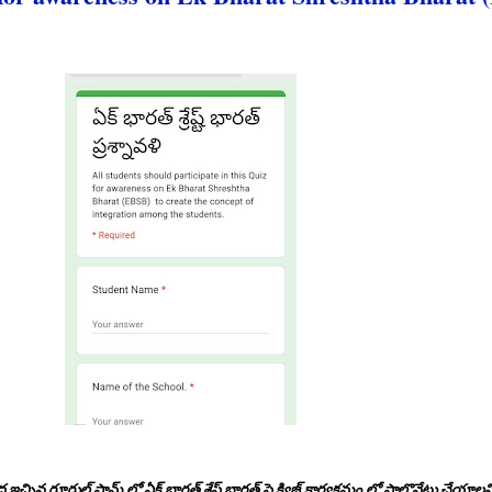
చ్చిన గూగుల్ పామ్ లో ఏక్ భారత్ శ్రేష్ట్ భారత్ పై క్విజ్ కార్యక్రమం లో పాల్గొనేట్లు చేయ