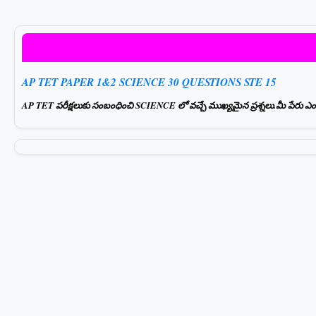
AP TET PAPER 1&2 SCIENCE 30 QUESTIONS STE 15
AP TET పరీక్షలుకు సంబంధించి SCIENCE లో వచ్చే ముఖ్యమైన ప్రశ్నలు.మీ పేరు ఎంటర్