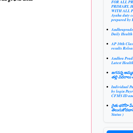
FOR ALL P
PRIMARY, 
WITH ALL 
Ayaha duty ce
prepared by 
Andhraprad
Daily Health
AP 10th Clas
results Relea
Andhra Prad
Latest Health
జగనన్న అమ్మఓ
తల్లి వివరాలు 
Individual P
by login Payr
CFMS ID an
రైతు భరోసా పే
తెలుసుకోవడాన
Status )