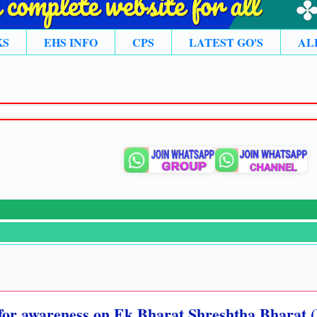
KS
EHS INFO
CPS
LATEST GO'S
AL

⚡
z for awareness on Ek Bharat Shreshtha Bharat 