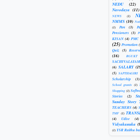
NEDU
(22)
Navodaya
(11)
N
NEWS
(1)
NMMS
(10)
Not
Pan
(3)
Pa
(1)
Pensioners
(3)
KISAN
(4)
PMC
(25)
Promotion
Quiz
(5)
Reserv
(16)
RGUKT
SACHIVALAYAM
SALARY
(1
(6)
(5)
SAPTHAGIRI
Scholarship
(3)
School grants
(1)
Softw
Shopping
(1)
St
Stories
(2)
Sunday Story 
TEACHERS
(4)
T
TRANS
TMF
(1)
(4)
Udise
(4)
Vidyakanuka
(
YSR Raithu ba
(1)