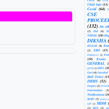
CBSE
(6)
CCE
Child Info
(13)
Covid
(64)
CSE
PROCEE
(132)
DA A
(2)
Ded
(6)
D
VIZAG
(10)
Dep
DIKSHA
Eam
HAZAR
(6)
EHS
(15)
(2)
Ent
Employees
(1)
(10)
Exams
GENERAL
GO's
(2
QUIZ
(1)
Govt
(6)
Gurukul
Hall Ticket
(13
IMMS
(51)
Inspire
(2)
INSU
Intermediate
(5
Notifications
(1
KGBV
(5)
Leaves
MDM
LIP
(1)
(2)
MTS
(2)
Mu