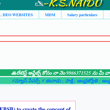
L DEO WEBSITES
MDM
Salary particulars
లేటెస్ట్ అప్డేట్స్ కోసం నా నెం 9866371525 ను మీ వాట్సాప్
న్యూస్ పేపర్స్ ⚡ ఈనాడు
; సాక్షి
; ఆంధ్రజ్యోతి
; ఆంధ్రభూమ
(EBSB) to create the concept of