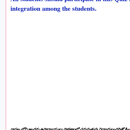
integration among the students.
రాష్ట్రం లోని అందరు ఉపాధ్యాయులు పాఠశాలలో చదువుతున్న విధ్యార్దులందరితో క్రింద ఇ