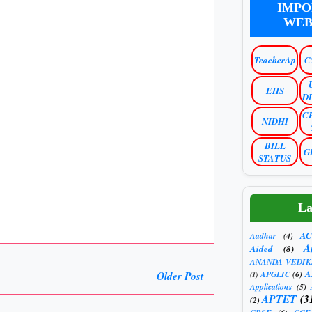
IMPO
WEB
TeacherAp
C
EHS
D
C
NIDHI
BILL
G
STATUS
La
AC
Aadhar
(4)
A
Aided
(8)
ANANDA VEDIK
A
Older Post
APGLIC
(6)
(1)
Applications
(5)
APTET
(3
(2)