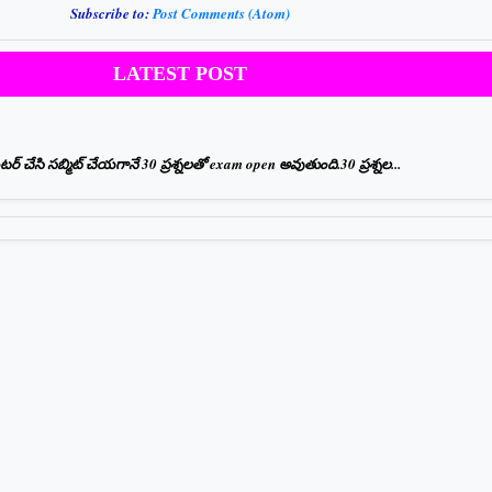
Subscribe to:
Post Comments (Atom)
LATEST POST
 చేసి సబ్మిట్ చేయగానే 30 ప్రశ్నలతో exam open అవుతుంది.30 ప్రశ్నల...