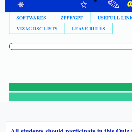
SOFTWARES
ZPPF/GPF
USEFULL LIN
VIZAG DSC LISTS
LEAVE RULES
All students should participate in this Qui