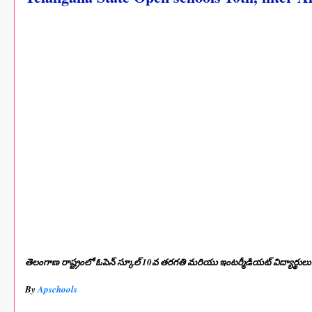
తెలంగాణ రాష్ట్రంలో ఓపెన్ స్కూల్ 10వ తరగతి మరియు ఇంటర్మీడియట్ విద్యార్థులు అందర
By
Apschools