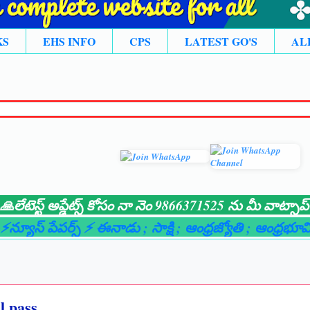
KS
EHS INFO
CPS
LATEST GO'S
AL
్ట్ అప్డేట్స్ కోసం నా నెం 9866371525 ను మీ వాట్సాప్ గ్రూప
్ పేపర్స్ ⚡ ఈనాడు
; సాక్షి
; ఆంధ్రజ్యోతి
; ఆంధ్రభూమి
; లైవ్
l pass