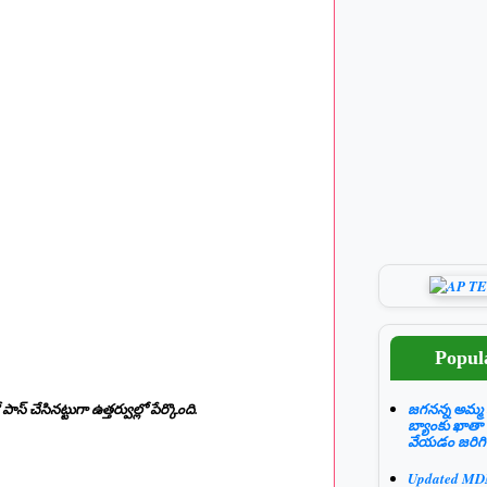
Popul
చేసినట్టుగా ఉత్తర్వుల్లో పేర్కొంది.
జగనన్న అమ్మ 
బ్యాంకు ఖాతా
వేయడం జరిగి
Updated M