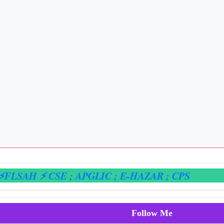
H ⚡ CSE
; APGLIC
; E-HAZAR
; CPS
Follow Me