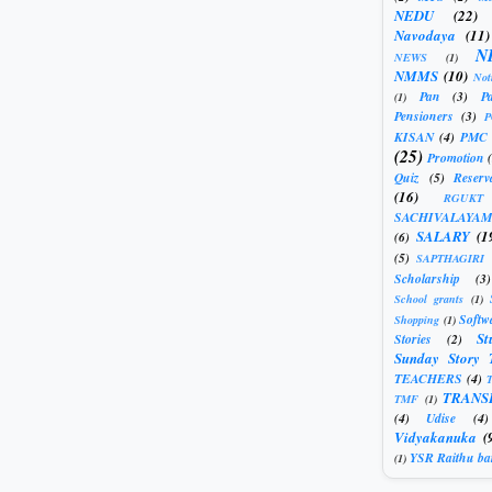
NEDU
(22)
Navodaya
(11)
N
NEWS
(1)
NMMS
(10)
Not
Pan
(3)
Pa
(1)
Pensioners
(3)
KISAN
(4)
PMC
(25)
Promotion
Quiz
(5)
Reserv
(16)
RGUKT
SACHIVALAYAM
SALARY
(1
(6)
(5)
SAPTHAGIRI
Scholarship
(3)
School grants
(1)
Softw
Shopping
(1)
St
Stories
(2)
Sunday Story 
TEACHERS
(4)
T
TRANS
TMF
(1)
(4)
Udise
(4)
Vidyakanuka
(
YSR Raithu ba
(1)