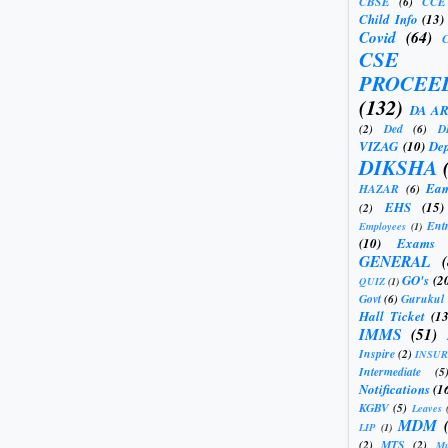
CBSE
(6)
CCE
Child Info
(13)
Covid
(64)
CSE
PROCEE
(132)
DA A
(2)
Ded
(6)
D
VIZAG
(10)
Dep
DIKSHA
Eam
HAZAR
(6)
EHS
(15)
(2)
Ent
Employees
(1)
(10)
Exams
GENERAL
GO's
(2
QUIZ
(1)
Govt
(6)
Gurukul
Hall Ticket
(13
IMMS
(51)
Inspire
(2)
INSU
Intermediate
(5
Notifications
(1
KGBV
(5)
Leaves
MDM
LIP
(1)
(2)
MTS
(2)
Mu