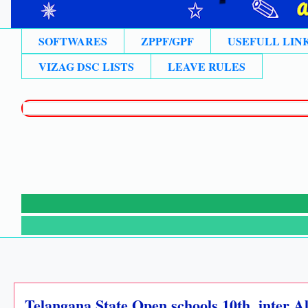
SOFTWARES
ZPPF/GPF
USEFULL LIN
VIZAG DSC LISTS
LEAVE RULES
🙏లేటెస
⚡న్యూస
Telangana State Open schools 10th, inter Al