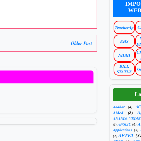
IMPO
WEB
TeacherAp
C
EHS
Older Post
D
C
NIDHI
BILL
G
STATUS
La
AC
Aadhar
(4)
A
Aided
(8)
ANANDA VEDIK
A
APGLIC
(6)
(1)
Applications
(5)
APTET
(3
(2)