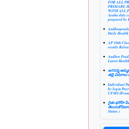
FOR ALL P
PRIMARY, 
WITH ALL 
Ayaha duty ce
prepared by 
Andhraprad
Daily Health
AP 10th Clas
results Relea
Andhra Prad
Latest Health
జగనన్న అమ్మఓ
తల్లి వివరాలు 
Individual P
by login Payr
CFMS ID an
రైతు భరోసా పే
తెలుసుకోవడాన
Status )