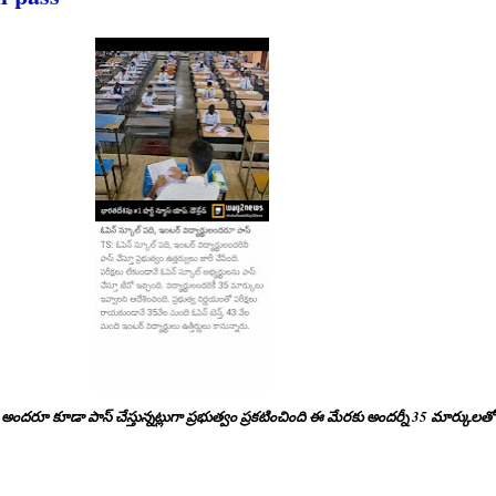
ూ కూడా పాస్ చేస్తున్నట్లుగా ప్రభుత్వం ప్రకటించింది ఈ మేరకు అందర్నీ 35 మార్కులతో పాస్ 