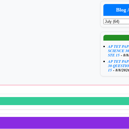
Blog 
AP TET PA
SCIENCE 3
STE 15
- 8/8
AP TET PA
30 QUESTIO
15
- 8/8/202