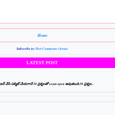
Home
Subscribe to:
Post Comments (Atom)
LATEST POST
 చేసి సబ్మిట్ చేయగానే 30 ప్రశ్నలతో exam open అవుతుంది.30 ప్రశ్నల...