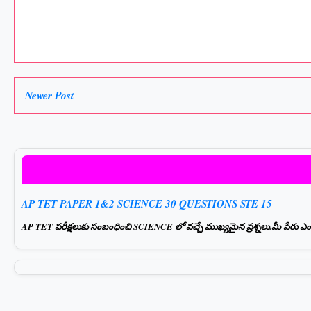
Newer Post
AP TET PAPER 1&2 SCIENCE 30 QUESTIONS STE 15
AP TET పరీక్షలుకు సంబంధించి SCIENCE లో వచ్చే ముఖ్యమైన ప్రశ్నలు.మీ పేరు ఎంటర్