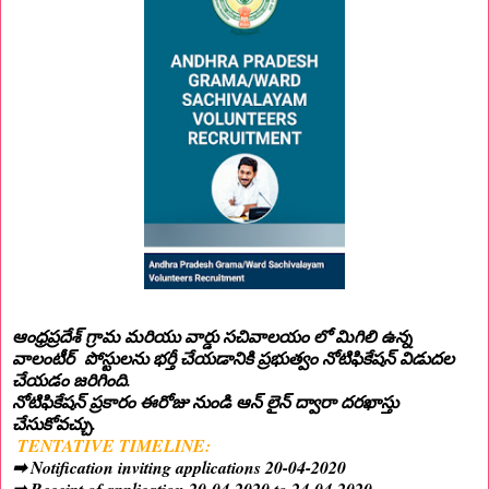
ఆంధ్రప్రదేశ్ గ్రామ మరియు వార్డు సచివాలయం లో మిగిలి ఉన్న
వాలంటీర్ పోస్టులను భర్తీ చేయడానికి ప్రభుత్వం నోటిఫికేషన్ విడుదల
చేయడం జరిగింది.
నోటిఫికేషన్ ప్రకారం ఈరోజు నుండి ఆన్ లైన్ ద్వారా దరఖాస్తు
చేసుకోవచ్చు.
TENTATIVE TIMELINE:
➡ Notification inviting applications 20-04-2020