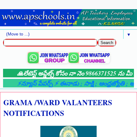
▼
🙏లేటెస్ట్ అప్డేట్స్ కోసం నా నెం 9866371525 ను మీ వా
⚡న్యూస్ పేపర్స్ ⚡ ఈనాడు
; సాక్షి
; ఆంధ్రజ్యోతి
; ఆంధ్
GRAMA /WARD VALANTEERS
NOTIFICATIONS