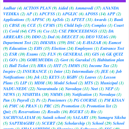
Aadhar
(4)
ACTION PLAN
(9)
Aided
(8)
Ammavodi
(37)
ANANDA
VEDIKA
(2)
AP
(1)
APCFSS
(1)
APGLIC
(6)
APOSS
(14)
APP
(2)
Applications
(5)
APPSC
(8)
ApTels
(2)
APTET
(31)
Awards
(1)
Bank
(1)
CBSE
(6)
CCE
(5)
CFMS
(15)
Child Info
(13)
Complex
(1)
Court
(1)
Covid
(64)
CPS
(6)
Cse
(12)
CSE PROCEEDINGS
(132)
DA
ARREARS
(19)
DDO
(2)
Ded
(6)
DEECET
(6)
DEO VIZAG
(10)
Department Test
(21)
DIKSHA
(159)
DSC
(4)
E-HAZAR
(6)
Eamcet
(9)
Education
(2)
EHS
(15)
Election
(24)
Employees
(1)
Entrance Test
(2)
ESR
(10)
Exams
(12)
FLN
(9)
GENERAL
(81)
GIS
(4)
GK QUIZ
(1)
GO's
(20)
GORUMUDDA
(2)
Govt
(6)
Gurukul
(5)
Habitation plan
(1)
Hall Ticket
(13)
HRA
(1)
IIIT
(7)
IMMS
(51)
Income Tax
(23)
Inspire
(2)
INSURANCE
(1)
Inter
(12)
Intermediate
(5)
JEE
(4)
Job
Notifications
(16)
Jvk
(12)
KEYS
(1)
KGBV
(5)
Leaves
(1)
Lesson
Plans
(5)
LIP
(1)
MDM
(38)
Model School
(2)
MTS
(2)
Municipal
(1)
NADU-NEDU
(22)
Navaratnalu
(4)
Navodaya
(11)
Neet
(1)
NEP
(1)
NEWS
(1)
NISHTHA
(38)
NMMS
(10)
Notification
(1)
Novodaya
(1)
Pan
(3)
Payroll
(2)
Pc
(2)
Pensioners
(3)
PG COURSE
(1)
PM KISAN
(4)
PMC
(4)
PRAN
(1)
PRC
(25)
Promotion
(3)
Promotion list
(2)
Quiz
(5)
Reservations
(2)
Results
(16)
RGUKT
(1)
Rte
(1)
SACHIVALAYAM
(6)
Sainik school
(6)
SALARY
(19)
Samagra Siksha
(5)
SAPTHAGIRI
(1)
SCERT
(24)
Scholarship
(3)
School
(29)
School
grants
(1)
SHALASHIDDI
(2)
Shopping
(1)
Softwares
(5)
SSC
(40)