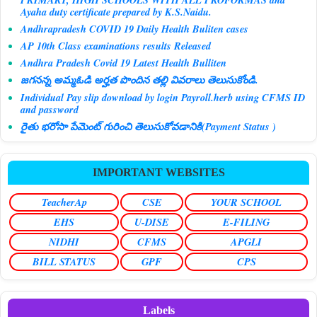
Ayaha duty certificate prepared by K.S.Naidu.
Andhrapradesh COVID 19 Daily Health Buliten cases
AP 10th Class examinations results Released
Andhra Pradesh Covid 19 Latest Health Bulliten
జగనన్న అమ్మఓడి అర్హత పొందిన తల్లి వివరాలు తెలుసుకోండి.
Individual Pay slip download by login Payroll.herb using CFMS ID
and password
రైతు భరోసా పేమెంట్ గురించి తెలుసుకోవడానికి(Payment Status )
IMPORTANT WEBSITES
TeacherAp
CSE
YOUR SCHOOL
EHS
U-DISE
E-FILING
NIDHI
CFMS
APGLI
BILL STATUS
GPF
CPS
Labels