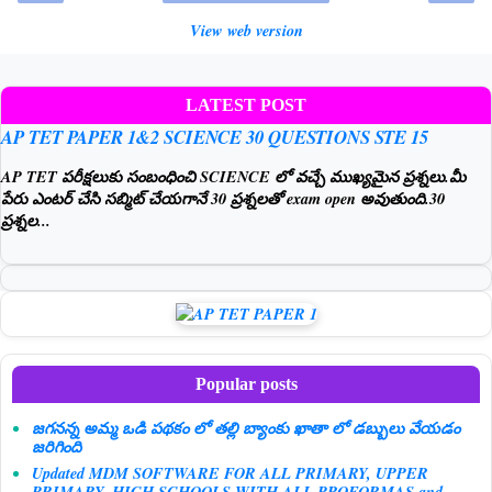
View web version
LATEST POST
AP TET PAPER 1&2 SCIENCE 30 QUESTIONS STE 15
AP TET పరీక్షలుకు సంబంధించి SCIENCE లో వచ్చే ముఖ్యమైన ప్రశ్నలు.మీ
పేరు ఎంటర్ చేసి సబ్మిట్ చేయగానే 30 ప్రశ్నలతో exam open అవుతుంది.30
ప్రశ్నల...
Popular posts
జగనన్న అమ్మ ఒడి పథకం లో తల్లి బ్యాంకు ఖాతా లో డబ్బులు వేయడం
జరిగింది
Updated MDM SOFTWARE FOR ALL PRIMARY, UPPER
PRIMARY, HIGH SCHOOLS WITH ALL PROFORMAS and