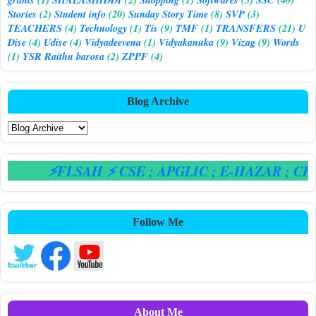
Stories
(2)
Student info
(20)
Sunday Story Time
(8)
SVP
(3)
TEACHERS
(4)
Technology
(1)
Tis
(9)
TMF
(1)
TRANSFERS
(21)
U
Dise
(4)
Udise
(4)
Vidyadeevena
(1)
Vidyakanuka
(9)
Vizag
(9)
Words
(1)
YSR Raithu barosa
(2)
ZPPF
(4)
Blog Archive
⚡FLSAH ⚡ CSE
; APGLIC
; E-HAZAR
; CPS
Follow Me
About Me