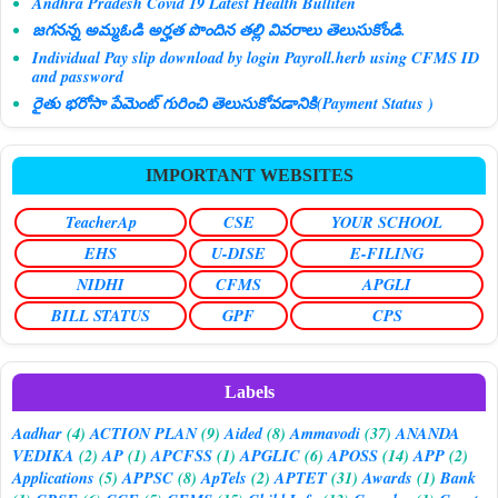
Andhra Pradesh Covid 19 Latest Health Bulliten
జగనన్న అమ్మఓడి అర్హత పొందిన తల్లి వివరాలు తెలుసుకోండి.
Individual Pay slip download by login Payroll.herb using CFMS ID
and password
రైతు భరోసా పేమెంట్ గురించి తెలుసుకోవడానికి(Payment Status )
IMPORTANT WEBSITES
TeacherAp
CSE
YOUR SCHOOL
EHS
U-DISE
E-FILING
NIDHI
CFMS
APGLI
BILL STATUS
GPF
CPS
Labels
Aadhar
(4)
ACTION PLAN
(9)
Aided
(8)
Ammavodi
(37)
ANANDA
VEDIKA
(2)
AP
(1)
APCFSS
(1)
APGLIC
(6)
APOSS
(14)
APP
(2)
Applications
(5)
APPSC
(8)
ApTels
(2)
APTET
(31)
Awards
(1)
Bank