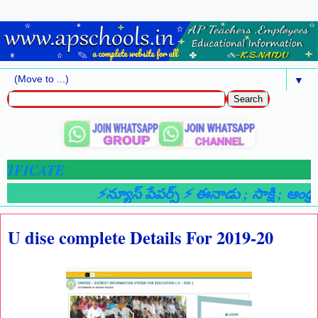
▼
IFICATE
⚡న్యూస్ పేపర్స్ ⚡ ఈనాడు
; సాక్షి
; ఆంధ్రజ్
U dise complete Details For 2019-20