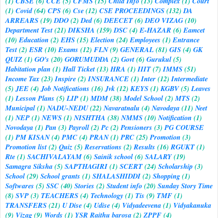
(1)
CBSE
(6)
CCE
(5)
CFMS
(15)
Child Info
(13)
Complex
(1)
Court
(1)
Covid
(64)
CPS
(6)
Cse
(12)
CSE PROCEEDINGS
(132)
DA
ARREARS
(19)
DDO
(2)
Ded
(6)
DEECET
(6)
DEO VIZAG
(10)
Department Test
(21)
DIKSHA
(159)
DSC
(4)
E-HAZAR
(6)
Eamcet
(10)
Education
(2)
EHS
(15)
Election
(24)
Employees
(1)
Entrance
Test
(2)
ESR
(10)
Exams
(12)
FLN
(9)
GENERAL
(81)
GIS
(4)
GK
QUIZ
(1)
GO's
(20)
GORUMUDDA
(2)
Govt
(6)
Gurukul
(5)
Habitation plan
(1)
Hall Ticket
(13)
HRA
(1)
IIIT
(7)
IMMS
(51)
Income Tax
(23)
Inspire
(2)
INSURANCE
(1)
Inter
(12)
Intermediate
(5)
JEE
(4)
Job Notifications
(16)
Jvk
(12)
KEYS
(1)
KGBV
(5)
Leaves
(1)
Lesson Plans
(5)
LIP
(1)
MDM
(38)
Model School
(2)
MTS
(2)
Municipal
(1)
NADU-NEDU
(22)
Navaratnalu
(4)
Navodaya
(11)
Neet
(1)
NEP
(1)
NEWS
(1)
NISHTHA
(38)
NMMS
(10)
Notification
(1)
Novodaya
(1)
Pan
(3)
Payroll
(2)
Pc
(2)
Pensioners
(3)
PG COURSE
(1)
PM KISAN
(4)
PMC
(4)
PRAN
(1)
PRC
(25)
Promotion
(3)
Promotion list
(2)
Quiz
(5)
Reservations
(2)
Results
(16)
RGUKT
(1)
Rte
(1)
SACHIVALAYAM
(6)
Sainik school
(6)
SALARY
(19)
Samagra Siksha
(5)
SAPTHAGIRI
(1)
SCERT
(24)
Scholarship
(3)
School
(29)
School grants
(1)
SHALASHIDDI
(2)
Shopping
(1)
Softwares
(5)
SSC
(40)
Stories
(2)
Student info
(20)
Sunday Story Time
(8)
SVP
(3)
TEACHERS
(4)
Technology
(1)
Tis
(9)
TMF
(1)
TRANSFERS
(21)
U Dise
(4)
Udise
(4)
Vidyadeevena
(1)
Vidyakanuka
(9)
Vizag
(9)
Words
(1)
YSR Raithu barosa
(2)
ZPPF
(4)