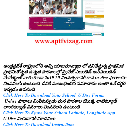
ఆంధ్రప్రదేశ్ రాష్ట్రంలోని అన్ని యాజమాన్యాల లో పనిచేస్తున్న ప్రాథమిక
ప్రాథమికోన్నత ఉన్నత పాఠశాలల్లో ప్రైవేట్ ఎయిడెడ్ అన్ఎయిడెడ్
మేనేజ్మెంట్ వారు కూడా 2019 20 సంవత్సరానికి గాను u-dise ఫారాలను
నింపవలసి ఉంటుంది. దీనికి సంబంధించిన సమాచారం అంతా ఓకే దగ్గర
ఇవ్వడం జరుగింది.
Click Here To Download Your School U Dise Forms
U-dise ఫారాలు నింపేటప్పుడు మన పాఠశాల యొక్క లాటిట్యూడ్
లాంగిట్యూడ్ వివరాలు పంపవలసి ఉంటుంది.
Click Here To Know Your School Latitude, Longitude App
U Dise నింపడానికి సూచనలు
Click Here To Download Instructions