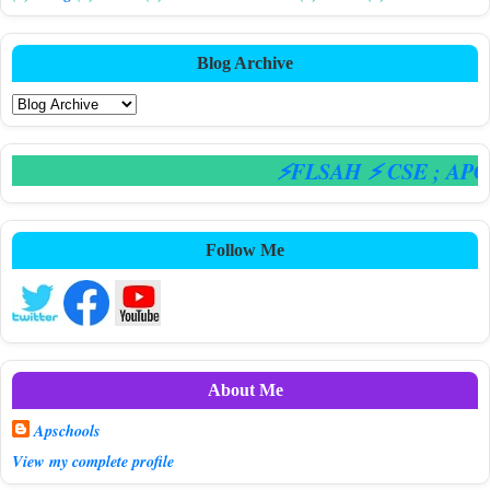
Blog Archive
⚡FLSAH ⚡ CSE
; APGL
Follow Me
About Me
Apschools
View my complete profile