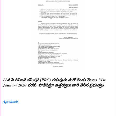
11వ పే రివిజన్ కమీషన్ (PRC) గడువును మరో రెండు నెలలు 31st
January 2020 వరకు పొడిగిస్తూ ఉత్తర్వులు జారీ చేసిన ప్రభుత్వం.
Apschools