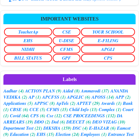
IMPORTANT WEBSITES
TeacherAp
CSE
YOUR SCHOOL
EHS
U-DISE
E-FILING
NIDHI
CFMS
APGLI
BILL STATUS
GPF
CPS
Labels
Aadhar
(4)
ACTION PLAN
(9)
Aided
(8)
Ammavodi
(37)
ANANDA
VEDIKA
(2)
AP
(1)
APCFSS
(1)
APGLIC
(6)
APOSS
(14)
APP
(2)
Applications
(5)
APPSC
(8)
ApTels
(2)
APTET
(29)
Awards
(1)
Bank
(1)
CBSE
(6)
CCE
(5)
CFMS
(15)
Child Info
(13)
Complex
(1)
Court
(1)
Covid
(64)
CPS
(6)
Cse
(12)
CSE PROCEEDINGS
(132)
DA
ARREARS
(19)
DDO
(2)
Ded
(6)
DEECET
(6)
DEO VIZAG
(10)
Department Test
(21)
DIKSHA
(159)
DSC
(4)
E-HAZAR
(6)
Eamcet
(9)
Education
(2)
EHS
(15)
Election
(24)
Employees
(1)
Entrance Test