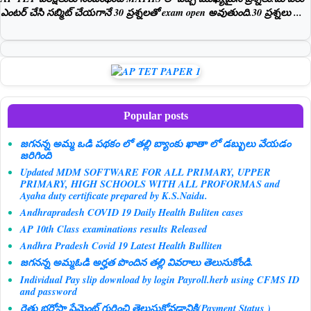
ఎంటర్ చేసి సబ్మిట్ చేయగానే 30 ప్రశ్నలతో exam open అవుతుంది.30 ప్రశ్నలు ...
Popular posts
జగనన్న అమ్మ ఒడి పథకం లో తల్లి బ్యాంకు ఖాతా లో డబ్బులు వేయడం
జరిగింది
Updated MDM SOFTWARE FOR ALL PRIMARY, UPPER
PRIMARY, HIGH SCHOOLS WITH ALL PROFORMAS and
Ayaha duty certificate prepared by K.S.Naidu.
Andhrapradesh COVID 19 Daily Health Buliten cases
AP 10th Class examinations results Released
Andhra Pradesh Covid 19 Latest Health Bulliten
జగనన్న అమ్మఓడి అర్హత పొందిన తల్లి వివరాలు తెలుసుకోండి.
Individual Pay slip download by login Payroll.herb using CFMS ID
and password
రైతు భరోసా పేమెంట్ గురించి తెలుసుకోవడానికి(Payment Status )