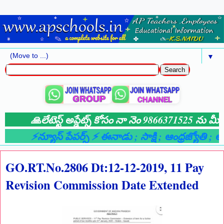
▼
🙏లేటెస్ట్ అప్డేట్స్ కోసం నా నెం 9866371525 ను మీ వా
⚡న్యూస్ పేపర్స్ ⚡ ఈనాడు
; సాక్షి
; ఆంధ్రజ్యోతి
; ఆంధ
GO.RT.No.2806 Dt:12-12-2019, 11 Pay
Revision Commission Date Extended