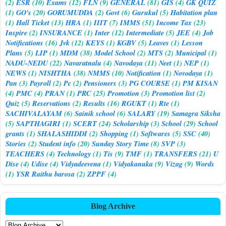
(2)
ESR
(10)
Exams
(12)
FLN
(9)
GENERAL
(81)
GIS
(4)
GK QUIZ
(1)
GO's
(20)
GORUMUDDA
(2)
Govt
(6)
Gurukul
(5)
Habitation plan
(1)
Hall Ticket
(13)
HRA
(1)
IIIT
(7)
IMMS
(51)
Income Tax
(23)
Inspire
(2)
INSURANCE
(1)
Inter
(12)
Intermediate
(5)
JEE
(4)
Job
Notifications
(16)
Jvk
(12)
KEYS
(1)
KGBV
(5)
Leaves
(1)
Lesson
Plans
(5)
LIP
(1)
MDM
(38)
Model School
(2)
MTS
(2)
Municipal
(1)
NADU-NEDU
(22)
Navaratnalu
(4)
Navodaya
(11)
Neet
(1)
NEP
(1)
NEWS
(1)
NISHTHA
(38)
NMMS
(10)
Notification
(1)
Novodaya
(1)
Pan
(3)
Payroll
(2)
Pc
(2)
Pensioners
(3)
PG COURSE
(1)
PM KISAN
(4)
PMC
(4)
PRAN
(1)
PRC
(25)
Promotion
(3)
Promotion list
(2)
Quiz
(5)
Reservations
(2)
Results
(16)
RGUKT
(1)
Rte
(1)
SACHIVALAYAM
(6)
Sainik school
(6)
SALARY
(19)
Samagra Siksha
(5)
SAPTHAGIRI
(1)
SCERT
(24)
Scholarship
(3)
School
(29)
School
grants
(1)
SHALASHIDDI
(2)
Shopping
(1)
Softwares
(5)
SSC
(40)
Stories
(2)
Student info
(20)
Sunday Story Time
(8)
SVP
(3)
TEACHERS
(4)
Technology
(1)
Tis
(9)
TMF
(1)
TRANSFERS
(21)
U
Dise
(4)
Udise
(4)
Vidyadeevena
(1)
Vidyakanuka
(9)
Vizag
(9)
Words
(1)
YSR Raithu barosa
(2)
ZPPF
(4)
Blog Archive