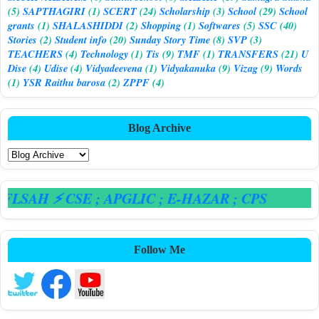
(5)
SAPTHAGIRI
(1)
SCERT
(24)
Scholarship
(3)
School
(29)
School
grants
(1)
SHALASHIDDI
(2)
Shopping
(1)
Softwares
(5)
SSC
(40)
Stories
(2)
Student info
(20)
Sunday Story Time
(8)
SVP
(3)
TEACHERS
(4)
Technology
(1)
Tis
(9)
TMF
(1)
TRANSFERS
(21)
U
Dise
(4)
Udise
(4)
Vidyadeevena
(1)
Vidyakanuka
(9)
Vizag
(9)
Words
(1)
YSR Raithu barosa
(2)
ZPPF
(4)
Blog Archive
LSAH ⚡ CSE
; APGLIC
; E-HAZAR
; CPS
Follow Me