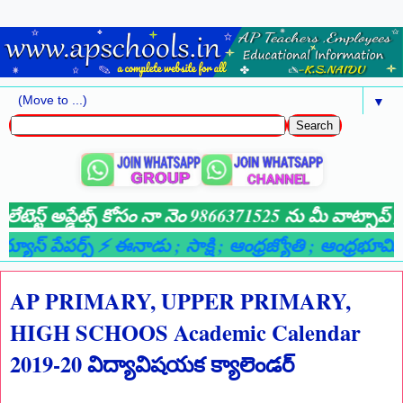
▼
టెస్ట్ అప్డేట్స్ కోసం నా నెం 9866371525 ను మీ వాట్సాప్ గ్
యూస్ పేపర్స్ ⚡ ఈనాడు
; సాక్షి
; ఆంధ్రజ్యోతి
; ఆంధ్రభూమి
; 
AP PRIMARY, UPPER PRIMARY,
HIGH SCHOOS Academic Calendar
2019-20 విద్యావిషయక క్యాలెండర్