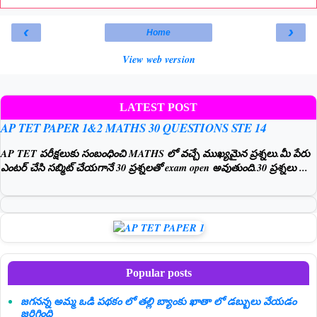
‹
›
Home
View web version
LATEST POST
AP TET PAPER 1&2 MATHS 30 QUESTIONS STE 14
AP TET పరీక్షలుకు సంబంధించి MATHS లో వచ్చే ముఖ్యమైన ప్రశ్నలు.మీ పేరు
ఎంటర్ చేసి సబ్మిట్ చేయగానే 30 ప్రశ్నలతో exam open అవుతుంది.30 ప్రశ్నలు ...
Popular posts
జగనన్న అమ్మ ఒడి పథకం లో తల్లి బ్యాంకు ఖాతా లో డబ్బులు వేయడం
జరిగింది