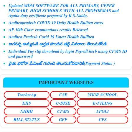
Updated MDM SOFTWARE FOR ALL PRIMARY, UPPER
PRIMARY, HIGH SCHOOLS WITH ALL PROFORMAS and
Ayaha duty certificate prepared by K.S.Naidu.
Andhrapradesh COVID 19 Daily Health Buliten cases
AP 10th Class examinations results Released
Andhra Pradesh Covid 19 Latest Health Bulliten
జగనన్న అమ్మఓడి అర్హత పొందిన తల్లి వివరాలు తెలుసుకోండి.
Individual Pay slip download by login Payroll.herb using CFMS ID
and password
రైతు భరోసా పేమెంట్ గురించి తెలుసుకోవడానికి(Payment Status )
IMPORTANT WEBSITES
TeacherAp
CSE
YOUR SCHOOL
EHS
U-DISE
E-FILING
NIDHI
CFMS
APGLI
BILL STATUS
GPF
CPS