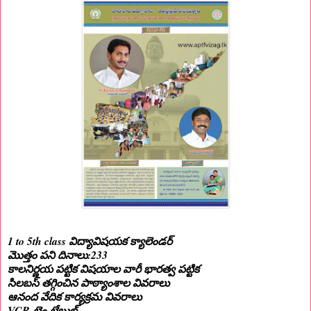
1 to 5th class విద్యావిషయక క్యాలెండర్
మొత్తం పని దినాలు:233
కాలనిర్ణయ పట్టిక విషయాల వారీ భారత్వ పట్టిక
సిలబస్ తగ్గించిన పాఠ్యాంశాల వివరాలు
ఆనంద వేదిక కార్యక్రమ వివరాలు
VCR టైం టేబుల్