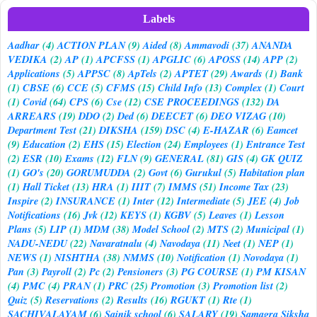
Labels
Aadhar
(4)
ACTION PLAN
(9)
Aided
(8)
Ammavodi
(37)
ANANDA
VEDIKA
(2)
AP
(1)
APCFSS
(1)
APGLIC
(6)
APOSS
(14)
APP
(2)
Applications
(5)
APPSC
(8)
ApTels
(2)
APTET
(29)
Awards
(1)
Bank
(1)
CBSE
(6)
CCE
(5)
CFMS
(15)
Child Info
(13)
Complex
(1)
Court
(1)
Covid
(64)
CPS
(6)
Cse
(12)
CSE PROCEEDINGS
(132)
DA
ARREARS
(19)
DDO
(2)
Ded
(6)
DEECET
(6)
DEO VIZAG
(10)
Department Test
(21)
DIKSHA
(159)
DSC
(4)
E-HAZAR
(6)
Eamcet
(9)
Education
(2)
EHS
(15)
Election
(24)
Employees
(1)
Entrance Test
(2)
ESR
(10)
Exams
(12)
FLN
(9)
GENERAL
(81)
GIS
(4)
GK QUIZ
(1)
GO's
(20)
GORUMUDDA
(2)
Govt
(6)
Gurukul
(5)
Habitation plan
(1)
Hall Ticket
(13)
HRA
(1)
IIIT
(7)
IMMS
(51)
Income Tax
(23)
Inspire
(2)
INSURANCE
(1)
Inter
(12)
Intermediate
(5)
JEE
(4)
Job
Notifications
(16)
Jvk
(12)
KEYS
(1)
KGBV
(5)
Leaves
(1)
Lesson
Plans
(5)
LIP
(1)
MDM
(38)
Model School
(2)
MTS
(2)
Municipal
(1)
NADU-NEDU
(22)
Navaratnalu
(4)
Navodaya
(11)
Neet
(1)
NEP
(1)
NEWS
(1)
NISHTHA
(38)
NMMS
(10)
Notification
(1)
Novodaya
(1)
Pan
(3)
Payroll
(2)
Pc
(2)
Pensioners
(3)
PG COURSE
(1)
PM KISAN
(4)
PMC
(4)
PRAN
(1)
PRC
(25)
Promotion
(3)
Promotion list
(2)
Quiz
(5)
Reservations
(2)
Results
(16)
RGUKT
(1)
Rte
(1)
SACHIVALAYAM
(6)
Sainik school
(6)
SALARY
(19)
Samagra Siksha