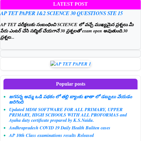
LATEST POST
AP TET PAPER 1&2 SCIENCE 30 QUESTIONS STE 15
AP TET పరీక్షలుకు సంబంధించి SCIENCE లో వచ్చే ముఖ్యమైన ప్రశ్నలు.మీ
పేరు ఎంటర్ చేసి సబ్మిట్ చేయగానే 30 ప్రశ్నలతో exam open అవుతుంది.30
ప్రశ్నల...
Popular posts
జగనన్న అమ్మ ఒడి పథకం లో తల్లి బ్యాంకు ఖాతా లో డబ్బులు వేయడం
జరిగింది
Updated MDM SOFTWARE FOR ALL PRIMARY, UPPER
PRIMARY, HIGH SCHOOLS WITH ALL PROFORMAS and
Ayaha duty certificate prepared by K.S.Naidu.
Andhrapradesh COVID 19 Daily Health Buliten cases
AP 10th Class examinations results Released