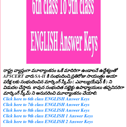
రాష్ట్ర వ్యాప్తంగా మూల్యాంకనం ఒకే మాదిరిగా ఉండాలనే ఉద్దేశ్యంతో
APSCERT వారు SA-II కి సంభందించి,ప్రతిరోజు సాయంత్రం ఆయా
పరీక్ష లకు సంభందించిన మార్కింగ్ స్కీమ్ ( ఎవాల్యుయేషన్ కీ ) ని
విడుదల చేస్తారు. కావున సంభందిత సబ్జెక్టు ఉపాధ్యాయులు తప్పనిసరిగా
మార్కింగ్ స్కీమ్ ని అనుసరించి మూల్యాంకనం చేయాలి.
Click here to 6th class ENGLISH Answer Keys
Click here to 7th class ENGLISH Answer Keys
Click here to 8th class ENGLISH Answer Keys
Click here to 9th class ENGLISH 1 Answer Keys
Click here to 9th class ENGLISH 2 Answer Keys