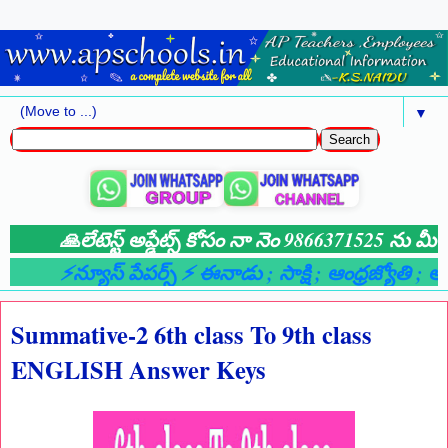
▼
🙏లేటెస్ట్ అప్డేట్స్ కోసం నా నెం 9866371525 ను మీ వ
⚡న్యూస్ పేపర్స్ ⚡ ఈనాడు
; సాక్షి
; ఆంధ్రజ్యోతి
; ఆంధ
Summative-2 6th class To 9th class
ENGLISH Answer Keys