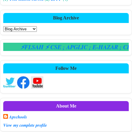
Blog Archive
⚡FLSAH ⚡ CSE
; APGLIC
; E-HAZAR
; CPS
Follow Me
About Me
Apschools
View my complete profile