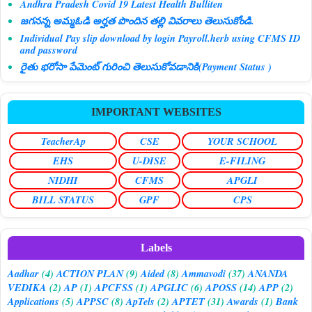
Andhra Pradesh Covid 19 Latest Health Bulliten
జగనన్న అమ్మఓడి అర్హత పొందిన తల్లి వివరాలు తెలుసుకోండి.
Individual Pay slip download by login Payroll.herb using CFMS ID
and password
రైతు భరోసా పేమెంట్ గురించి తెలుసుకోవడానికి(Payment Status )
IMPORTANT WEBSITES
TeacherAp
CSE
YOUR SCHOOL
EHS
U-DISE
E-FILING
NIDHI
CFMS
APGLI
BILL STATUS
GPF
CPS
Labels
Aadhar
(4)
ACTION PLAN
(9)
Aided
(8)
Ammavodi
(37)
ANANDA
VEDIKA
(2)
AP
(1)
APCFSS
(1)
APGLIC
(6)
APOSS
(14)
APP
(2)
Applications
(5)
APPSC
(8)
ApTels
(2)
APTET
(31)
Awards
(1)
Bank