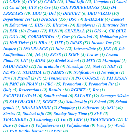
(1)
CBSE
(6)
CCE
(5)
CFMS
(15)
Child Info
(13)
Complex
(1)
Court
(1)
Covid
(64)
CPS
(6)
Cse
(12)
CSE PROCEEDINGS
(132)
DA
ARREARS
(19)
DDO
(2)
Ded
(6)
DEECET
(6)
DEO VIZAG
(10)
Department Test
(21)
DIKSHA
(159)
DSC
(4)
E-HAZAR
(6)
Eamcet
(9)
Education
(2)
EHS
(15)
Election
(24)
Employees
(1)
Entrance Test
(2)
ESR
(10)
Exams
(12)
FLN
(9)
GENERAL
(81)
GIS
(4)
GK QUIZ
(1)
GO's
(20)
GORUMUDDA
(2)
Govt
(6)
Gurukul
(5)
Habitation plan
(1)
Hall Ticket
(13)
HRA
(1)
IIIT
(7)
IMMS
(51)
Income Tax
(23)
Inspire
(2)
INSURANCE
(1)
Inter
(12)
Intermediate
(5)
JEE
(4)
Job
Notifications
(16)
Jvk
(12)
KEYS
(1)
KGBV
(5)
Leaves
(1)
Lesson
Plans
(5)
LIP
(1)
MDM
(38)
Model School
(2)
MTS
(2)
Municipal
(1)
NADU-NEDU
(22)
Navaratnalu
(4)
Navodaya
(11)
Neet
(1)
NEP
(1)
NEWS
(1)
NISHTHA
(38)
NMMS
(10)
Notification
(1)
Novodaya
(1)
Pan
(3)
Payroll
(2)
Pc
(2)
Pensioners
(3)
PG COURSE
(1)
PM KISAN
(4)
PMC
(4)
PRAN
(1)
PRC
(25)
Promotion
(3)
Promotion list
(2)
Quiz
(5)
Reservations
(2)
Results
(16)
RGUKT
(1)
Rte
(1)
SACHIVALAYAM
(6)
Sainik school
(6)
SALARY
(19)
Samagra Siksha
(5)
SAPTHAGIRI
(1)
SCERT
(24)
Scholarship
(3)
School
(29)
School
grants
(1)
SHALASHIDDI
(2)
Shopping
(1)
Softwares
(5)
SSC
(40)
Stories
(2)
Student info
(20)
Sunday Story Time
(8)
SVP
(3)
TEACHERS
(4)
Technology
(1)
Tis
(9)
TMF
(1)
TRANSFERS
(21)
U
Dise
(4)
Udise
(4)
Vidyadeevena
(1)
Vidyakanuka
(9)
Vizag
(9)
Words
(1)
YSR Raithu barosa
(2)
ZPPF
(4)