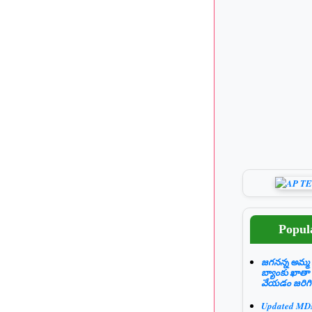
Popul
జగనన్న అమ్మ 
బ్యాంకు ఖాతా
వేయడం జరిగి
Updated M