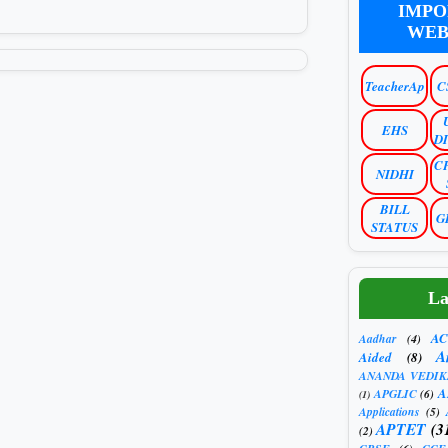
IMPO
WEB
TeacherAp
C
EHS
D
C
NIDHI
BILL
G
STATUS
La
AC
Aadhar
(4)
A
Aided
(8)
ANANDA VEDIK
A
APGLIC
(6)
(1)
Applications
(5)
APTET
(3
(2)