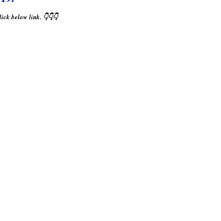
ick below link. 👇👇👇