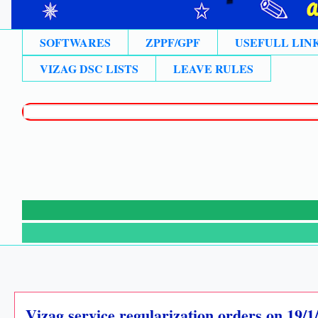
SOFTWARES
ZPPF/GPF
USEFULL LIN
VIZAG DSC LISTS
LEAVE RULES
Vizag service regularization orders on 19/1