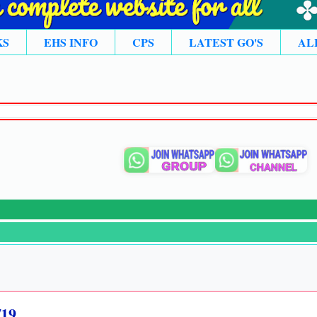
KS
EHS INFO
CPS
LATEST GO'S
AL
/19.