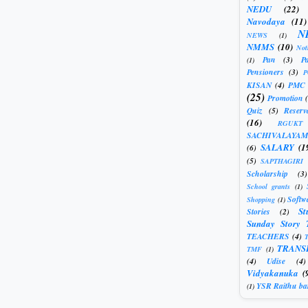
NEDU
(22)
Navodaya
(11)
N
NEWS
(1)
NMMS
(10)
Not
Pan
(3)
Pa
(1)
Pensioners
(3)
KISAN
(4)
PMC
(25)
Promotion
Quiz
(5)
Reserv
(16)
RGUKT
SACHIVALAYAM
SALARY
(1
(6)
(5)
SAPTHAGIRI
Scholarship
(3)
School grants
(1)
Softw
Shopping
(1)
St
Stories
(2)
Sunday Story 
TEACHERS
(4)
T
TRANS
TMF
(1)
(4)
Udise
(4)
Vidyakanuka
(
YSR Raithu ba
(1)