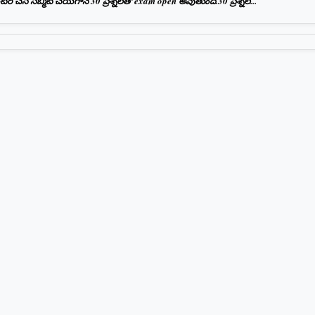
 చేసి సబ్మిట్ చేయగానే 30 ప్రశ్నలతో exam open అవుతుంది.30 ప్రశ్నల...