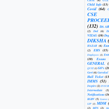
CBSE
(6)
CCE
Child Info
(13)
Covid
(64)
CSE
PROCEE
(132)
DA A
(2)
Ded
(6)
D
VIZAG
(10)
Dep
DIKSHA
Eam
HAZAR
(6)
EHS
(15)
(2)
Ent
Employees
(1)
(10)
Exams
GENERAL
GO's
(2
QUIZ
(1)
Govt
(6)
Gurukul
Hall Ticket
(13
IMMS
(51)
Inspire
(2)
INSU
Intermediate
(5
Notifications
(1
KGBV
(5)
Leaves
MDM
LIP
(1)
(2)
MTS
(2)
Mu