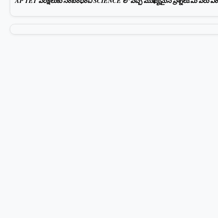
AP TET పరీక్షలుకు సంబంధించి SCIENCE లో వచ్చే ముఖ్యమైన ప్రశ్నలు.మీ పేరు ఎంటర్