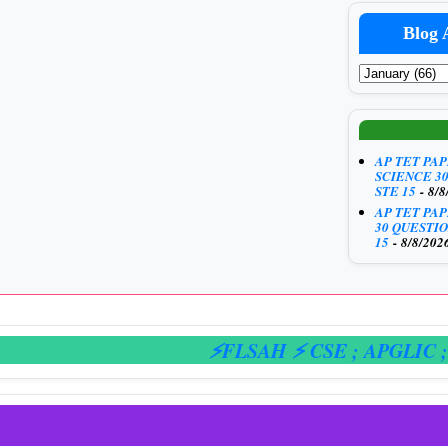
Blog 
AP TET PA
SCIENCE 3
STE 15
- 8/8
AP TET PA
30 QUESTIO
15
- 8/8/202
⚡FLSAH ⚡ CSE
; APGLIC
; E-H