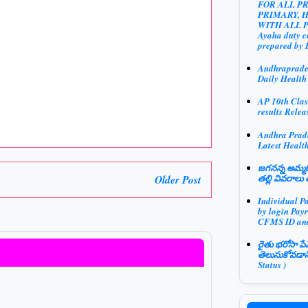
FOR ALL P
PRIMARY, 
WITH ALL 
Ayaha duty ce
prepared by 
Andhraprad
Daily Health
AP 10th Clas
results Relea
Andhra Prad
Latest Health
జగనన్న అమ్మఓ
Older Post
తల్లి వివరాలు 
Individual P
by login Payr
CFMS ID an
రైతు భరోసా పే
తెలుసుకోవడాన
Status )