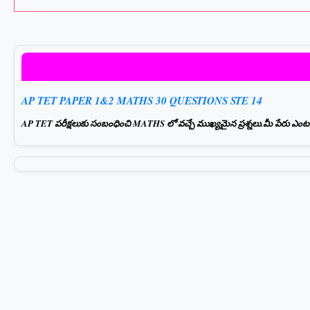
AP TET PAPER 1&2 MATHS 30 QUESTIONS STE 14
AP TET పరీక్షలుకు సంబంధించి MATHS లో వచ్చే ముఖ్యమైన ప్రశ్నలు.మీ పేరు ఎంటర్ చ