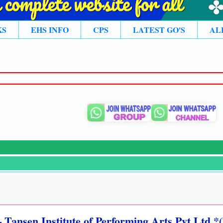
KS
EHS INFO
CPS
LATEST GO'S
AL
 Tansen Institute of Performing Arts Pvt.Ltd *(