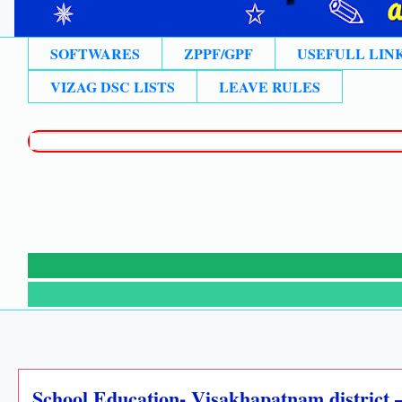
SOFTWARES
ZPPF/GPF
USEFULL LIN
VIZAG DSC LISTS
LEAVE RULES
School Education- Visakhapatnam district –