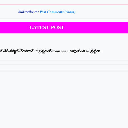
Subscribe to:
Post Comments (Atom)
LATEST POST
ేసి సబ్మిట్ చేయగానే 30 ప్రశ్నలతో exam open అవుతుంది.30 ప్రశ్నలు ...