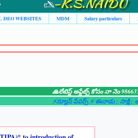
L DEO WEBSITES
MDM
Salary particulars
🙏లేటెస్ట్ అప్డేట్స్ కోసం నా నెం 986637152
⚡న్యూస్ పేపర్స్ ⚡ ఈనాడు
; సాక్షి
; ఆంధ్రజ్య
TIPA)* to introduction of