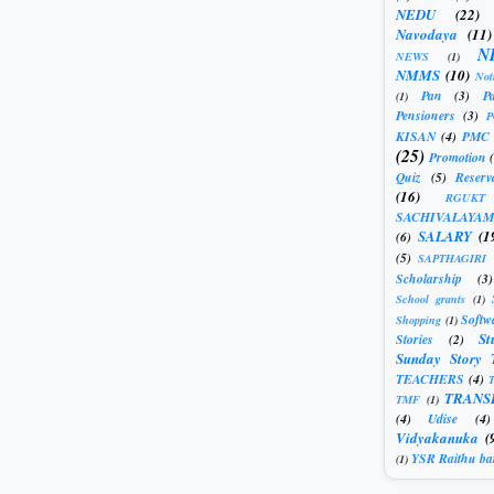
NEDU
(22)
Navodaya
(11)
N
NEWS
(1)
NMMS
(10)
Not
Pan
(3)
Pa
(1)
Pensioners
(3)
KISAN
(4)
PMC
(25)
Promotion
Quiz
(5)
Reserv
(16)
RGUKT
SACHIVALAYAM
SALARY
(1
(6)
(5)
SAPTHAGIRI
Scholarship
(3)
School grants
(1)
Softw
Shopping
(1)
St
Stories
(2)
Sunday Story 
TEACHERS
(4)
T
TRANS
TMF
(1)
(4)
Udise
(4)
Vidyakanuka
(
YSR Raithu ba
(1)