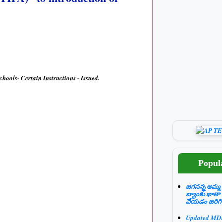
ools- Certain Instructions - Issued.
Popul
జగనన్న అమ్మ 
బ్యాంకు ఖాతా
వేయడం జరిగి
Updated M