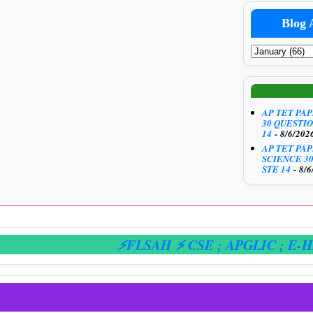
Blog 
AP TET PA
30 QUESTIO
14
- 8/6/202
AP TET PA
SCIENCE 3
STE 14
- 8/6
⚡FLSAH ⚡ CSE
; APGLIC
; E-HAZAR