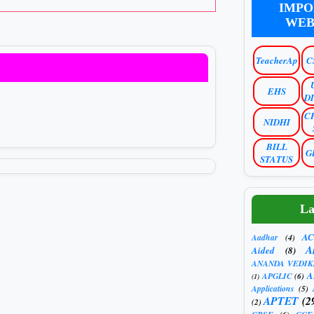
IMPO
WEB
TeacherAp
C
EHS
D
C
NIDHI
BILL
G
STATUS
La
AC
Aadhar
(4)
A
Aided
(8)
ANANDA VEDIK
A
APGLIC
(6)
(1)
Applications
(5)
APTET
(2
(2)