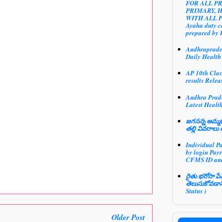
FOR ALL P
PRIMARY, 
WITH ALL 
Ayaha duty ce
prepared by 
Andhraprad
Daily Health
AP 10th Clas
results Relea
Andhra Prad
Latest Health
జగనన్న అమ్మఓ
తల్లి వివరాలు 
Individual P
by login Payr
CFMS ID an
రైతు భరోసా పే
తెలుసుకోవడాన
Status )
Older Post