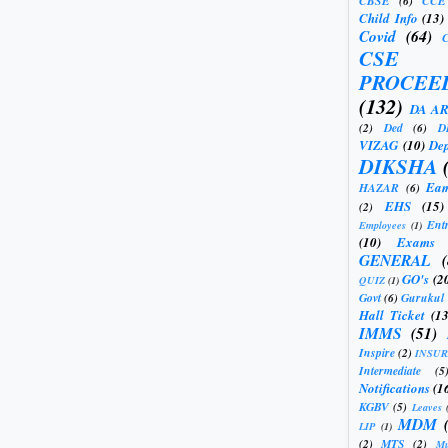
CBSE
(6)
CCE
Child Info
(13)
Covid
(64)
CSE
PROCEE
(132)
DA A
(2)
Ded
(6)
D
VIZAG
(10)
Dep
DIKSHA
Eam
HAZAR
(6)
EHS
(15)
(2)
Ent
Employees
(1)
(10)
Exams
GENERAL
GO's
(2
QUIZ
(1)
Govt
(6)
Gurukul
Hall Ticket
(13
IMMS
(51)
Inspire
(2)
INSU
Intermediate
(5
Notifications
(1
KGBV
(5)
Leaves
MDM
LIP
(1)
(2)
MTS
(2)
Mu