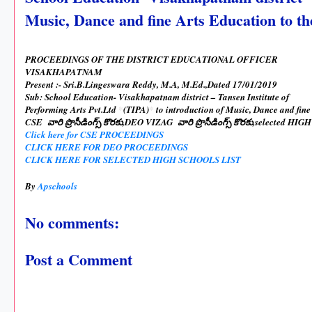
Music, Dance and fine Arts Education to th
PROCEEDINGS OF THE DISTRICT EDUCATIONAL OFFICER
VISAKHAPATNAM
Present :- Sri.B.Lingeswara Reddy, M.A, M.Ed.,Dated 17/01/2019
Sub: School Education- Visakhapatnam district – Tansen Institute of
Performing Arts Pvt.Ltd
*
(TIPA)
*
to introduction of Music, Dance and fin
CSE వారి ప్రొసీడింగ్స్ కొరకు,DEO VIZAG వారి ప్రొసీడింగ్స్ కొరకు,selected HIGH
Click here for CSE PROCEEDINGS
CLICK HERE FOR DEO PROCEEDINGS
CLICK HERE FOR SELECTED HIGH SCHOOLS LIST
By
Apschools
No comments:
Post a Comment