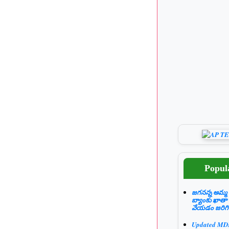
Popul
జగనన్న అమ్మ 
బ్యాంకు ఖాతా
వేయడం జరిగి
Updated M