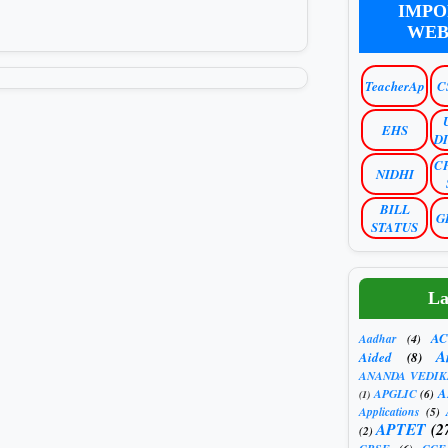
IMPO
WEB
TeacherAp
C
EHS
D
C
NIDHI
BILL
G
STATUS
La
AC
Aadhar
(4)
A
Aided
(8)
ANANDA VEDIK
A
APGLIC
(6)
(1)
Applications
(5)
APTET
(2
(2)