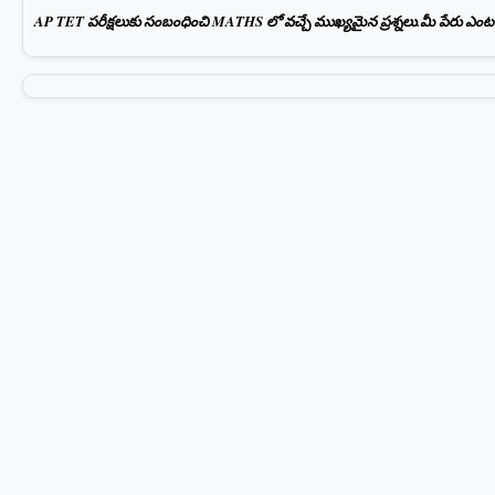
AP TET పరీక్షలుకు సంబంధించి MATHS లో వచ్చే ముఖ్యమైన ప్రశ్నలు.మీ పేరు ఎంటర్ చ