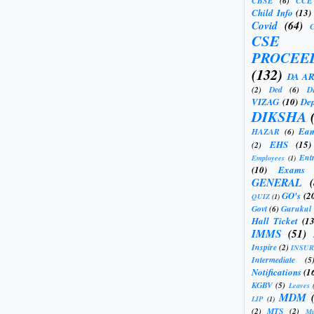
CBSE
(6)
CCE
Child Info
(13)
Covid
(64)
CSE
PROCEE
(132)
DA A
(2)
Ded
(6)
D
VIZAG
(10)
Dep
DIKSHA
Eam
HAZAR
(6)
EHS
(15)
(2)
Ent
Employees
(1)
(10)
Exams
GENERAL
GO's
(2
QUIZ
(1)
Govt
(6)
Gurukul
Hall Ticket
(13
IMMS
(51)
Inspire
(2)
INSU
Intermediate
(5
Notifications
(1
KGBV
(5)
Leaves
MDM
LIP
(1)
(2)
MTS
(2)
Mu