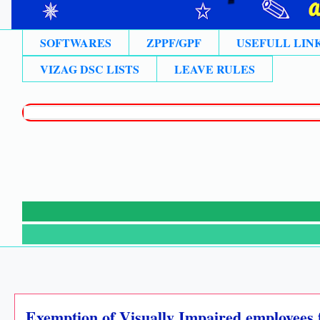
SOFTWARES
ZPPF/GPF
USEFULL LIN
VIZAG DSC LISTS
LEAVE RULES
⚡న
Exemption of Visually Impaired employees