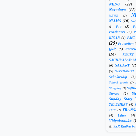
NEDU
(22)
Navodaya
(11)
N
NEWS
(1)
NMMS
(10)
Not
Pan
(3)
Pa
(1)
Pensioners
(3)
KISAN
(4)
PMC
(25)
Promotion
Quiz
(5)
Reserv
(16)
RGUKT
SACHIVALAYAM
SALARY
(1
(6)
(5)
SAPTHAGIRI
Scholarship
(3)
School grants
(1)
Softw
Shopping
(1)
St
Stories
(2)
Sunday Story 
TEACHERS
(4)
T
TRANS
TMF
(1)
(4)
Udise
(4)
Vidyakanuka
(
YSR Raithu ba
(1)