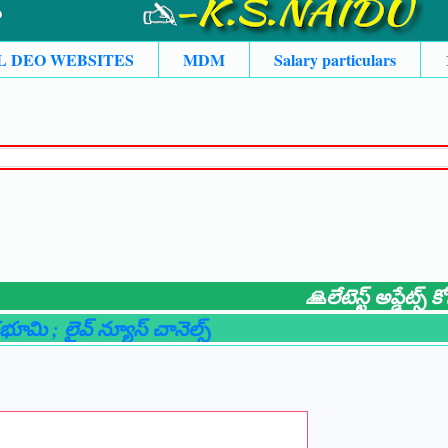
L DEO WEBSITES
MDM
Salary particulars
🙏లేటెస్ట్ అప్డేట్స్ కోసం
; లైవ్ న్యూస్ చానెల్స్