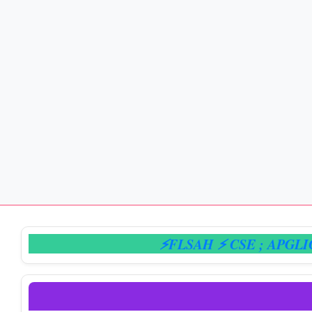
⚡FLSAH ⚡ CSE
; APGLIC
; E