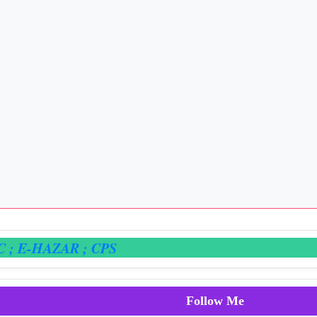
-HAZAR
; CPS
Follow Me