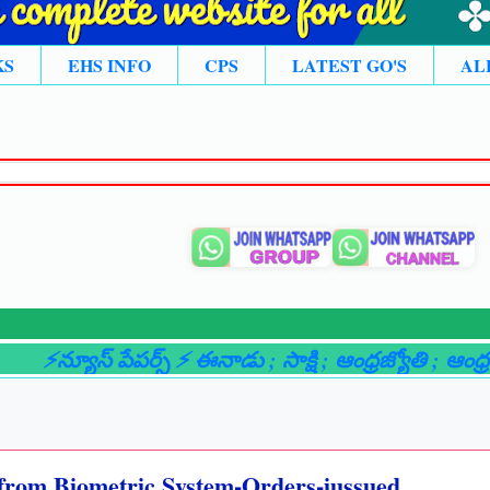
KS
EHS INFO
CPS
LATEST GO'S
AL
్యూస్ పేపర్స్ ⚡ ఈనాడు
; సాక్షి
; ఆంధ్రజ్యోతి
; ఆంధ్రభూమి
 from Biometric System-Orders-iussued