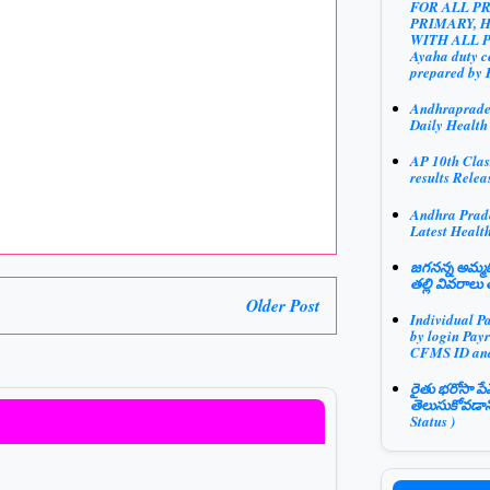
FOR ALL P
PRIMARY, 
WITH ALL 
Ayaha duty ce
prepared by 
Andhraprad
Daily Health
AP 10th Clas
results Relea
Andhra Prad
Latest Health
జగనన్న అమ్మఓ
తల్లి వివరాలు 
Older Post
Individual P
by login Payr
CFMS ID an
రైతు భరోసా పే
తెలుసుకోవడాన
Status )