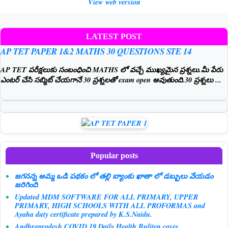
View web version
LATEST POST
AP TET PAPER 1&2 MATHS 30 QUESTIONS STE 14
AP TET పరీక్షలుకు సంబంధించి MATHS లో వచ్చే ముఖ్యమైన ప్రశ్నలు.మీ పేరు
ఎంటర్ చేసి సబ్మిట్ చేయగానే 30 ప్రశ్నలతో exam open అవుతుంది.30 ప్రశ్నలు ...
Popular posts
జగనన్న అమ్మ ఒడి పథకం లో తల్లి బ్యాంకు ఖాతా లో డబ్బులు వేయడం
జరిగింది
Updated MDM SOFTWARE FOR ALL PRIMARY, UPPER
PRIMARY, HIGH SCHOOLS WITH ALL PROFORMAS and
Ayaha duty certificate prepared by K.S.Naidu.
Andhrapradesh COVID 19 Daily Health Buliten cases