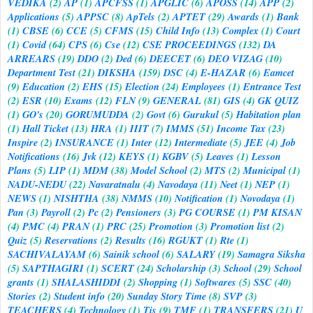
VEDIKA
(2)
AP
(1)
APCFSS
(1)
APGLIC
(6)
APOSS
(14)
APP
(2)
Applications
(5)
APPSC
(8)
ApTels
(2)
APTET
(29)
Awards
(1)
Bank
(1)
CBSE
(6)
CCE
(5)
CFMS
(15)
Child Info
(13)
Complex
(1)
Court
(1)
Covid
(64)
CPS
(6)
Cse
(12)
CSE PROCEEDINGS
(132)
DA
ARREARS
(19)
DDO
(2)
Ded
(6)
DEECET
(6)
DEO VIZAG
(10)
Department Test
(21)
DIKSHA
(159)
DSC
(4)
E-HAZAR
(6)
Eamcet
(9)
Education
(2)
EHS
(15)
Election
(24)
Employees
(1)
Entrance Test
(2)
ESR
(10)
Exams
(12)
FLN
(9)
GENERAL
(81)
GIS
(4)
GK QUIZ
(1)
GO's
(20)
GORUMUDDA
(2)
Govt
(6)
Gurukul
(5)
Habitation plan
(1)
Hall Ticket
(13)
HRA
(1)
IIIT
(7)
IMMS
(51)
Income Tax
(23)
Inspire
(2)
INSURANCE
(1)
Inter
(12)
Intermediate
(5)
JEE
(4)
Job
Notifications
(16)
Jvk
(12)
KEYS
(1)
KGBV
(5)
Leaves
(1)
Lesson
Plans
(5)
LIP
(1)
MDM
(38)
Model School
(2)
MTS
(2)
Municipal
(1)
NADU-NEDU
(22)
Navaratnalu
(4)
Navodaya
(11)
Neet
(1)
NEP
(1)
NEWS
(1)
NISHTHA
(38)
NMMS
(10)
Notification
(1)
Novodaya
(1)
Pan
(3)
Payroll
(2)
Pc
(2)
Pensioners
(3)
PG COURSE
(1)
PM KISAN
(4)
PMC
(4)
PRAN
(1)
PRC
(25)
Promotion
(3)
Promotion list
(2)
Quiz
(5)
Reservations
(2)
Results
(16)
RGUKT
(1)
Rte
(1)
SACHIVALAYAM
(6)
Sainik school
(6)
SALARY
(19)
Samagra Siksha
(5)
SAPTHAGIRI
(1)
SCERT
(24)
Scholarship
(3)
School
(29)
School
grants
(1)
SHALASHIDDI
(2)
Shopping
(1)
Softwares
(5)
SSC
(40)
Stories
(2)
Student info
(20)
Sunday Story Time
(8)
SVP
(3)
TEACHERS
(4)
Technology
(1)
Tis
(9)
TMF
(1)
TRANSFERS
(21)
U