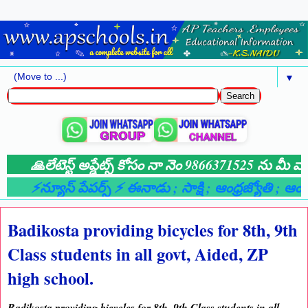
▼
🙏లేటెస్ట్ అప్డేట్స్ కోసం నా నెం 9866371525 ను మీ వాట
⚡న్యూస్ పేపర్స్ ⚡ ఈనాడు
; సాక్షి
; ఆంధ్రజ్యోతి
; ఆంధ్
Badikosta providing bicycles for 8th, 9th
Class students in all govt, Aided, ZP
high school.
Badikosta providing bicycles for 8th, 9th Class students in all