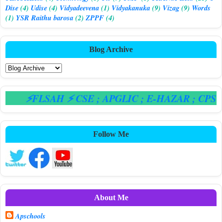
Dise
(4)
Udise
(4)
Vidyadeevena
(1)
Vidyakanuka
(9)
Vizag
(9)
Words
(1)
YSR Raithu barosa
(2)
ZPPF
(4)
Blog Archive
⚡FLSAH ⚡ CSE
; APGLIC
; E-HAZAR
; CPS
Follow Me
About Me
Apschools