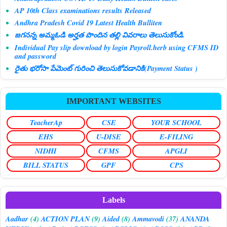
AP 10th Class examinations results Released
Andhra Pradesh Covid 19 Latest Health Bulliten
జగనన్న అమ్మఓడి అర్హత పొందిన తల్లి వివరాలు తెలుసుకోండి.
Individual Pay slip download by login Payroll.herb using CFMS ID
and password
రైతు భరోసా పేమెంట్ గురించి తెలుసుకోవడానికి(Payment Status )
IMPORTANT WEBSITES
TeacherAp
CSE
YOUR SCHOOL
EHS
U-DISE
E-FILING
NIDHI
CFMS
APGLI
BILL STATUS
GPF
CPS
Labels
Aadhar
(4)
ACTION PLAN
(9)
Aided
(8)
Ammavodi
(37)
ANANDA